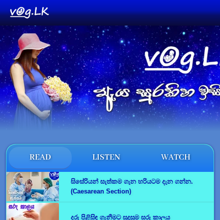
READ
LISTEN
WATCH
සිසේරියන් සැත්කම ගැන හරියටම දැන ගන්න.
(Caesarean Section)
දරු පිළිසිඳ ගැනීමට සුදුසුම සරු කාලය