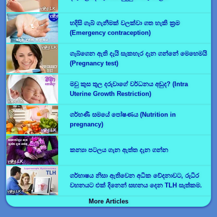
හදිසි ගැබ් ගැනීමක් වලක්වා ගත හැකි ක්‍රම
(Emergency contraception)
ගැබ්ගෙන ඇති දැයි සැකහැර දැන ගන්නේ මෙහෙමයි
(Pregnancy test)
මවු කුස තුල දරුවාගේ වර්ධනය අඩුද? (Intra
Uterine Growth Restriction)
ගර්භණී සමයේ පෝෂණය (Nutrition in
pregnancy)
කන්‍යා පටලය ගැන ඇත්ත දැන ගන්න
ගර්භාෂය නිසා ඇතිවෙන අධික වේදනාවට, රුධිර
වහනයට එක් දිනෙන් සහනය දෙන TLH සැත්කම.
More Articles