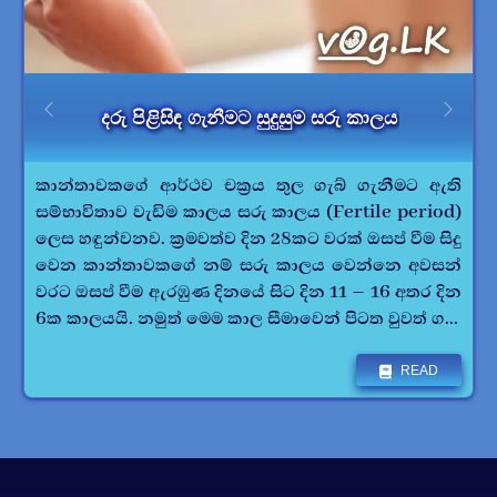
දරු පිළිසිඳ ගැනීමට සුදුසුම සරු කාලය
කාන්තාවකගේ ආර්ථව චක්‍රය තුල ගැබ් ගැනීමට ඇති
සම්භාවිතාව වැඩිම කාලය සරු කාලය (Fertile period)
ලෙස හඳුන්වනව. ක්‍රමවත්ව දින 28කට වරක් ඔසප් වීම සිදු
වෙන කාන්තාවකගේ නම් සරු කාලය වෙන්නෙ අවසන්
වරට ඔසප් වීම ඇරඹුණ දිනයේ සිට දින 11 – 16 අතර දින
6ක කාලයයි. නමුත් මෙම කාල සීමාවෙන් පිටත වුවත් ග...
READ