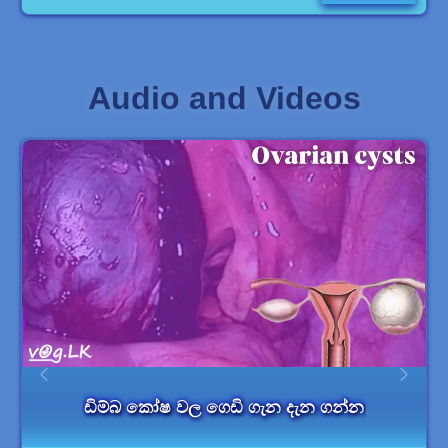
Birth pla...
Audio and Videos
ලැපරොස්කොපි ක්‍රමයට ගර්භාෂය ඉවත් කරන
සැත්කම (TLH) ගැන නුගසෙවන වැඩසටහන.
විශේෂඥ වෛද්‍ය චාමින්ද මාතොට