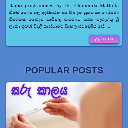
Total Laparoscopic Hysterectomy. ප්‍රසව හා
නාරිවේද විශේෂඥ වෛද්‍ය චාමින්ද මාතොට ජාතික
රූපවාහිනියේ නුගසෙවන වැඩසටහන. .....
VIEW
POPULAR POSTS