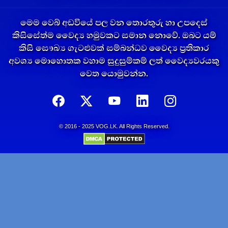
මෙම වෙබ් අඩවියේ පල වන තොරතුරු හා උපදෙස්
කිසිසේත්ම වෛද්‍ය හමුවකට සමාන නොවේ. ඔබට යම්
කිසි සෞඛ්‍ය ගැටළුවක් සම්බන්ධව වෛද්‍ය ප්‍රතිකාර
අවශ්‍ය මොහොතක වහාම සුදුසුම්කම් ලත් වෛද්‍යවරයකු
වෙත යොමුවන්න.
© 2016 - 2025 VOG.LK. All Rights Reserved.