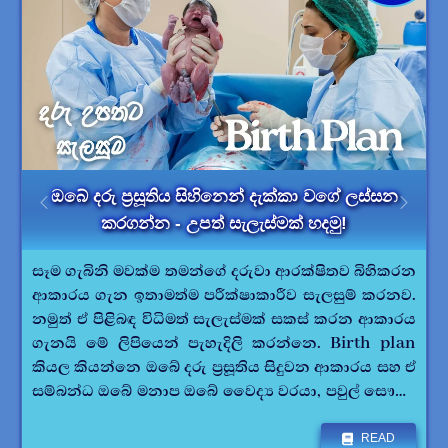
ඔබේ දරු ප්‍රසූතිය සිහිනෙන් දැක්කා වගේ ලස්සන
කරගන්න - උපත් සැලැස්මක් හදමු!
සෑම ගැබිනි මවක්ම තමන්ගේ දරුවා ආරක්ෂිතව බිහිකරන
ආකාරය ගැන ඉතාමත්ම පරීක්ෂාකාරීව සැලසුම් කරනව.
නමුත් ඒ පිළිබඳ විධිමත් සැලැස්මක් සකස් කරන ආකාරය
ගැනයි මේ ලිපියෙන් පැහැදිලි කරන්නෙ. Birth plan
කියල කියන්නෙ ඔබේ දරු ප්‍රසූතිය සිදුවන ආකාරය සහ ඒ
සම්බන්ධ ඔබේ මනාප ඔබේ වෛද්‍ය වරයා, පවුල් සෞඛ්‍ය
නිලධාරිය සහ ඔබේ පවුලේ සාමාජිකයන් එක්ව සකස්
කරන පුංචි සටහනක්. දියුණු රටවල සෑම මවක්ම මෙලෙස
READ