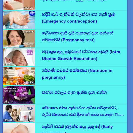
හදිසි ගැබ් ගැනීමක් වලක්වා ගත හැකි ක්‍රම
(Emergency contraception)
ගැබ්ගෙන ඇති දැයි සැකහැර දැන ගන්නේ
මෙහෙමයි (Pregnancy test)
මවු කුස තුල දරුවාගේ වර්ධනය අඩුද? (Intra
Uterine Growth Restriction)
ගර්භණී සමයේ පෝෂණය (Nutrition in
pregnancy)
කන්‍යා පටලය ගැන ඇත්ත දැන ගන්න
ගර්භාෂය නිසා ඇතිවෙන අධික වේදනාවට,
රුධිර වහනයට එක් දිනෙන් සහනය දෙන TLH
සැත්කම.
ගැබිනි මවක් මුලින්ම කළ යුතු දේ (Early