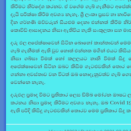
කිරීමට නිර්දේශ කරනව. ඒ වගේම ගැබ් ගැනීමට අපේක
දැයි පරීක්ෂා කිරීම අවශ්‍ය නැහැ. ශ්‍රී ලංකා ප්‍රසව හා
දින ගර්භණී මව්වරුන් සියළුම දෙනා එන්නත් කිරීම නි
කොවිඩ් ආසාදනය නිසා ඇතිවිය හැකි සංකූලතා සහ මා
දරු ඵල අපේක්ෂාවෙන් සිටින බොහෝ කාන්තාවන් මෙම 
ගැබ් ගැනීමක් ඇති වුව හොත් එන්නත මගින් එයට කිසි
නිසා ගබ්සා වීමක් හෝ කලලයට හානි වීමක් සිදු 
අපේක්ෂාවෙන් සිටින ඔබට කිසිම ගැටළුවකින් තොර 
ගන්නා අවස්තාව වන විටත් ඔබ නොදැනුවත්ව ගැබ් ගෙ
වෙන්නෙ නැහැ.
දරුඵල ප්‍රමාද වීමට ප්‍රතිකාර ලෙස ඩිම්බ මෝරන ඖෂධ
කරනය නිසා ප්‍රමාද කිරීමට අවශ්‍ය නැහැ. ඔබ
Covid 1
ඇති පරිදි කිසිදු ගැටළුවකින් තොරව මෙම ප්‍රතිකාර සිදු 