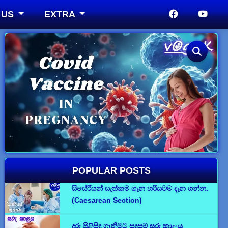
 US
EXTRA
POPULAR POSTS
සිසේරියන් සැත්කම ගැන හරියටම දැන ගන්න.
(Caesarean Section)
දරු පිළිසිඳ ගැනීමට සුදුසුම සරු කාලය