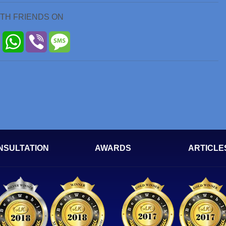
ITH FRIENDS ON
r
Email
WhatsApp
Viber
Message
NSULTATION
AWARDS
ARTICLE