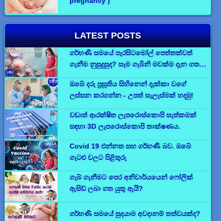
pregnancy )
LATEST POSTS
ගර්භණී සමයේ පැරසිටමෝල් පෙත්තක්වත්
ගැනීම නුසුදුසුද? සෑම ගැබිනි මවක්ම දැන ගත
යුතු කරුණු
ඔබේ දරු ප්‍රසූතිය සිහිනෙන් දැක්කා වගේ
ලස්සන කරගන්න - උපත් සැලැස්මක් හදමු!
වඩාත් ආරක්ෂිත ලැපරොස්කොපි සැත්කමක්
සඳහා 3D ලැපරොස්කොපි තාක්ෂණය.
Covid 19 එන්නත සහ ගර්භණී බව. ඔබේ
ගැටළු වලට පිළිතුරු
ගැබ් ගැනීමට පෙර අනිවාර්යයෙන් ෆෝලික්
ඇසිඩ් ලබා ගත යුතු ඇයි?
ගර්භණී සමයේ සුදයාම අවදානම් තත්වයක්ද?