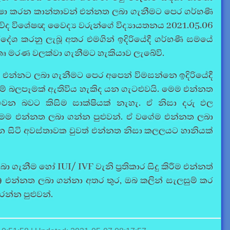
්ෂා කරන කාන්තාවන් එන්නත ලබා ගැනීමට පෙර ගර්භණී
 නාරිවේද විශේෂඥ වෛද්‍ය වරුන්ගේ විද්‍යායතනය 2021.05.06
ර්දේශ කරනු ලැබූ අතර එමගින් ඉදිරියේදී ගර්භණී සමයේ
තෘ මරණ වලක්වා ගැනීමට හැකියාව ලැබේවි.
එන්නට ලබා ගැනීමට පෙර අපෙන් විමසන්නෙ ඉදිරියේදී
යම් බලපෑමක් ඇතිවිය හැකිද යන ගැටළුවයි. මෙම එන්නත
වෙන බවට කිසිම සාක්ෂියක් නැහැ. ඒ නිසා දරු ඵල
මෙම එන්නත ලබා ගන්න පුළුවන්. ඒ වගේම එන්නත ලබා
න සිටි අවස්තාවක වුවත් එන්නත නිසා කලලයට හානියක්
 ලබා ගැනීම හෝ
IUI/ IVF
වැනි ප්‍රතිකාර සිදු කිරීම එන්නත්
9
එන්නත ලබා ගන්නා අතර තුර, ඔබ කලින් සැලසුම් කර
කරන්න පුළුවන්.