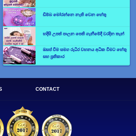
ඩිම්බ මෝරන්නෙ නැති වෙන හේතු
හදිසි උපත් පාලන පෙති ගැනීමේදී වරදින තැන්
ඔසප් වීම සමග රුධිර වහනය අධික වීමට හේතු
සහ ප්‍රතිකාර
S
CONTACT