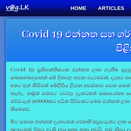
HOME
ARTICLES
Covid 19 එන්නත සහ ගර
පිළ
Covid 19
ප්‍රතිශක්තිකරන එන්නත ලබා ගැනීම සුද
බොහෝදෙනෙක් මේ දිනවල අසන ගැටළුවක්. දැනට භාවි
අතර ඉන් කිසිවක් මේලිපිය ලියන අවස්තාව වෙන තෙක්
නැහැ. නමුත් සමහර රටවල දැනටමත් කොරෝනා ව
මව්වරුන් 90000කට අධික පිරිසකට මෙම එන්නත් ලබා ද
තිබෙනව.
මීට සමාන එන්නත් දැනටමත් ගර්භනී මවුවරුන්ට ලබා
බලපෑමක් වීමට ඇති අවදානම ඉතා අඩුයි. එම නිසා ද