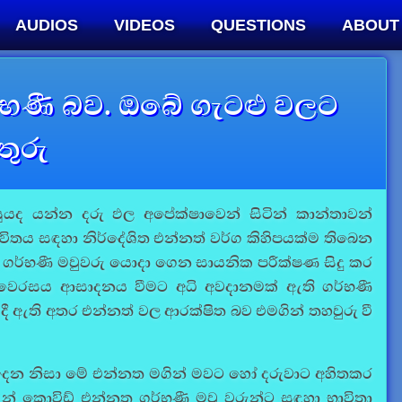
AUDIOS
VIDEOS
QUESTIONS
ABOUT
්භණී බව. ඔබේ ගැටළු වලට
ිතුරු
ුසුයද යන්න දරු ඵල අපේක්ෂාවෙන් සිටින් කාන්තාවන්
තය සඳහා නිර්දේශිත එන්නත් වර්ග කිහිපයක්ම තිබෙන
 ගර්භණී මවුවරු යොදා ගෙන සායනික පරීක්ෂණ සිදු කර
ෛරසය ආසාදනය වීමට අධි අවදානමක් ඇති ගර්භණී
ී ඇති අතර එන්නත් වල ආරක්ෂිත බව එමගින් තහවුරු වී
 දෙන නිසා මේ එන්නත මගින් මවට හෝ දරුවාට අහිතකර
ැන් කොවිඩ් එන්නත ගර්භණී මවු වරුන්ට සඳහා භාවිතා