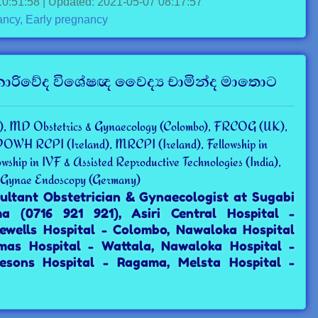
10:51:58 | Updated: 2021-05-07 08:17:57
nancy,
Early
pregnancy
ා නාරිවේද විශේෂඥ වෛද්‍ය චාමින්ද මාතොට
, MD Obstetrics & Gynaecology (Colombo), FRCOG (UK),
H RCPI (Ireland), MRCPI (Ireland), Fellowship in
owship in IVF & Assisted Reproductive Technologies (India),
 Gynae Endoscopy (Germany)
sultant Obstetrician & Gynaecologist at Sugabi
ma (0716 921 921), Asiri Central Hospital -
ewells Hospital - Colombo, Nawaloka Hospital
mas Hospital - Wattala, Nawaloka Hospital -
esons Hospital - Ragama, Melsta Hospital -