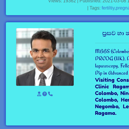
Views: 19362 | Published: 2021-03-08 
| Tags:
fertiltiy,preg
ප්‍රසව හ
MBBS (Colombo)
DRCOG (UK), DOW
laparoscopy, Fell
Dip in Advanced
Visiting Con
Clinic Raga
Colombo, Nin
Colombo, He
Negombo, Le
Ragama.