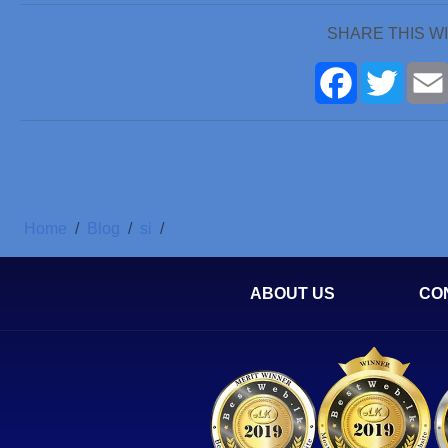
SHARE THIS W
Facebook
Twitte
Home
Blog
si
ABOUT US
CO