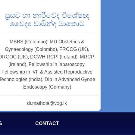
ප්‍රසව හා නාරිවේද විශේෂඥ
වෛද්‍ය චාමින්ද මාතොට
MBBS (Colombo), MD Obstetrics &
Gynaecology (Colombo), FRCOG (UK),
DRCOG (UK), DOWH RCPI (Ireland), MRCPI
(Ireland), Fellowship in laparoscopy,
Fellowship in IVF & Assisted Reproductive
Technologies (India), Dip in Advanced Gynae
Endoscopy (Germany)
dr.mathota@vog.lk
S
CONTACT