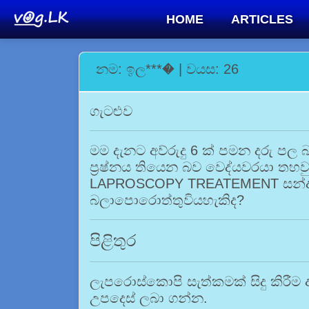
HOME
ARTICLES
නම: ඉල***� | වයස: 26
ගැටළුව
මම දැනට අව්රුදු 6 ක් පමන දරු ප
ප්‍රෂ්නය තියෙන බව වෙද්යවරයා තහව
LAPROSCOPY TREATEMENT සන්දහ
බලාපොරොත්තුවියහැකිද?
පිළිතුර
ලැපරොස්කොපි සැත්කමක් සිදු කිරීම 
උපදෙස් ලබා ගන්න.