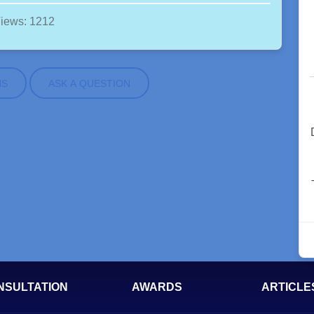
iews: 1212
NS
ASK A QUESTION
NSULTATION
AWARDS
ARTICLE