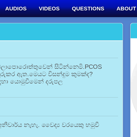
AUDIOS
VIDEOS
QUESTIONS
ABOUT
ල බලාපොරොත්තුවෙන් සිටින්නෙමි.PCOS
ුරුකර ඇත.මෙයට විසන්දුම කුමක්ද?
ා යොමුවීමෙන් දරුපල
අනිවාර්ය නැහැ. වෛද්‍ය වරයෙකු හමුවී