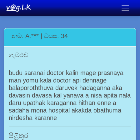
නම: A.*** | වයස: 34
ගැටළුව
budu saranai doctor kalin mage prasnaya
man yomu kala doctor api dennage
balaporoththuva daruvek hadaganna aka
davasin davasa kal yanava a nisa apita nala
daru upathak karaganna hithan enne a
sadaha mona hospital akakda obathuma
nirdesha karanne
පිළිතුර