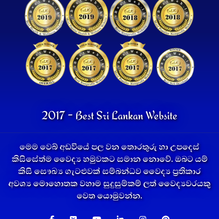
2017 - Best Sri Lankan Website
මෙම වෙබ් අඩවියේ පල වන තොරතුරු හා උපදෙස්
කිසිසේත්ම වෛද්‍ය හමුවකට සමාන නොවේ. ඔබට යම්
කිසි සෞඛ්‍ය ගැටළුවක් සම්බන්ධව වෛද්‍ය ප්‍රතිකාර
අවශ්‍ය මොහොතක වහාම සුදුසුම්කම් ලත් වෛද්‍යවරයකු
වෙත යොමුවන්න.