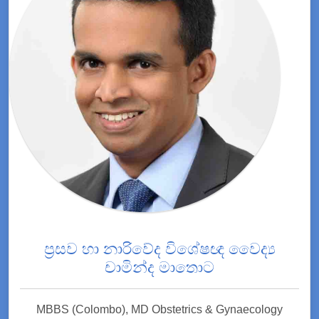
ප්‍රසව හා නාරිවේද විශේෂඥ වෛද්‍ය
චාමින්ද මාතොට
MBBS (Colombo), MD Obstetrics & Gynaecology