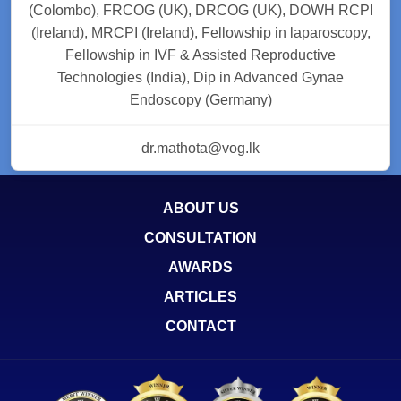
(Colombo), FRCOG (UK), DRCOG (UK), DOWH RCPI
(Ireland), MRCPI (Ireland), Fellowship in laparoscopy,
Fellowship in IVF & Assisted Reproductive
Technologies (India), Dip in Advanced Gynae
Endoscopy (Germany)
dr.mathota@vog.lk
ABOUT US
CONSULTATION
AWARDS
ARTICLES
CONTACT