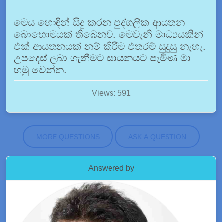
මෙය හොඳින් සිදු කරන පුද්ගලික ආයතන
බොහොමයක් තිබෙනව. මෙවැනි මාධ්‍යයකින්
එක් ආයතනයක් නම් කිරීම එතරම් සුදුසු නැහැ.
උපදෙස් ලබා ගැනීමට සායනයට පැමිණ මා
හමු වෙන්න.
Views: 591
MORE QUESTIONS
ASK A QUESTION
Answered by