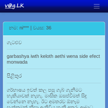
නම: ni*** | වයස: 36
ගැටළුව
garbashya iwth keloth aethi wena side efect
monwada
පිළිතුර
ගර්භාෂය ඉවත් කල පසු ගැබ් ගැනීමට
හැකියාවක් නැහැ. මාසික ඔසප්වීමත් සිදු
වෙන්නෙ නැහැ. ඊට අමතරව ඕනෑම
සැත්කමක් නිසා ඇතිවිය හැකි අතුරු ආබාධ