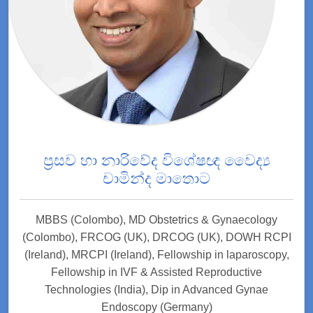
ප්‍රසව හා නාරිවේද විශේෂඥ වෛද්‍ය
චාමින්ද මාතොට
MBBS (Colombo), MD Obstetrics & Gynaecology
(Colombo), FRCOG (UK), DRCOG (UK), DOWH RCPI
(Ireland), MRCPI (Ireland), Fellowship in laparoscopy,
Fellowship in IVF & Assisted Reproductive
Technologies (India), Dip in Advanced Gynae
Endoscopy (Germany)