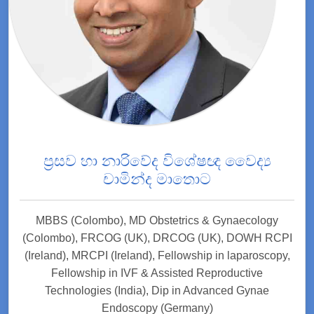
ප්‍රසව හා නාරිවේද විශේෂඥ වෛද්‍ය
චාමින්ද මාතොට
MBBS (Colombo), MD Obstetrics & Gynaecology
(Colombo), FRCOG (UK), DRCOG (UK), DOWH RCPI
(Ireland), MRCPI (Ireland), Fellowship in laparoscopy,
Fellowship in IVF & Assisted Reproductive
Technologies (India), Dip in Advanced Gynae
Endoscopy (Germany)