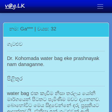
නම: Ga*** | වයස: 32
ගැටළුව
Dr. Kohomada water bag eke prashnayak
nam danaganne.
පිළිතුර
water bag එක කැඩීම නිසා තරලය යෝනි
මාර්ගයෙන් පිටතට පැමිණීම මවට දැනෙනව.
බොහෝවිට මෙය සිදුවෙන්නේ දරු ප්‍රසූතියට
ආසන්නවයි. ඒනිසා ඉන් ගැටළුවක් ඇති