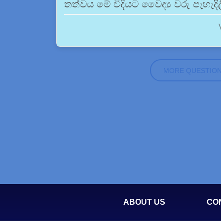
තත්වය මේ විදියට වෛද්‍ය වරු පැහැද
MORE QUESTIO
ABOUT US
CO