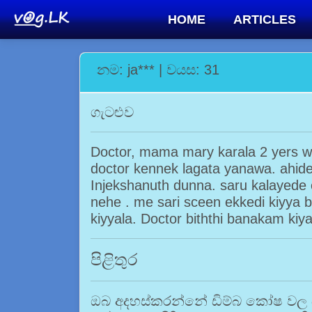
HOME
ARTICLES
නම: ja*** | වයස: 31
ගැටළුව
Doctor, mama mary karala 2 yers 
doctor kennek lagata yanawa. ahid
Injekshanuth dunna. saru kalayede 
nehe . me sari sceen ekkedi kiyya 
kiyyala. Doctor biththi banakam kiy
පිළිතුර
ඔබ අදහස්කරන්නේ ඩිම්බ කෝෂ වල බිත්