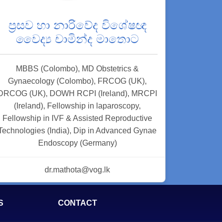
ප්‍රසව හා නාරිවේද විශේෂඥ
වෛද්‍ය චාමින්ද මාතොට
MBBS (Colombo), MD Obstetrics &
Gynaecology (Colombo), FRCOG (UK),
DRCOG (UK), DOWH RCPI (Ireland), MRCPI
(Ireland), Fellowship in laparoscopy,
Fellowship in IVF & Assisted Reproductive
Technologies (India), Dip in Advanced Gynae
Endoscopy (Germany)
dr.mathota@vog.lk
S
CONTACT