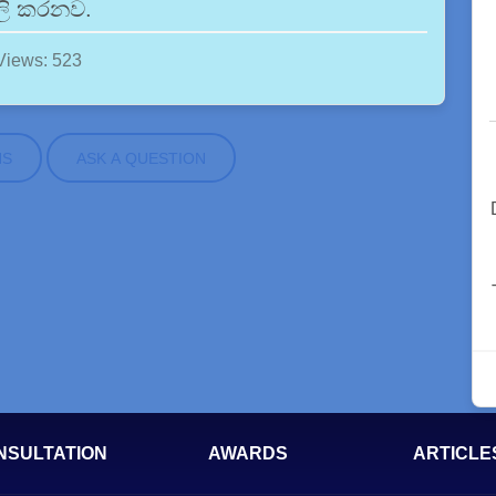
ිලි කරනව.
Views: 523
NS
ASK A QUESTION
NSULTATION
AWARDS
ARTICLE