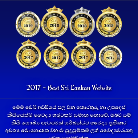
2017 - Best Sri Lankan Website
මෙම වෙබ් අඩවියේ පල වන තොරතුරු හා උපදෙස්
කිසිසේත්ම වෛද්‍ය හමුවකට සමාන නොවේ. ඔබට යම්
කිසි සෞඛ්‍ය ගැටළුවක් සම්බන්ධව වෛද්‍ය ප්‍රතිකාර
අවශ්‍ය මොහොතක වහාම සුදුසුම්කම් ලත් වෛද්‍යවරයකු