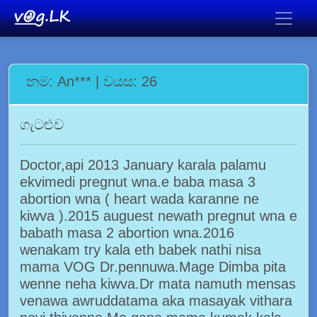
නම: An*** | වයස: 26
ගැටළුව
Doctor,api 2013 January karala palamu
ekvimedi pregnut wna.e baba masa 3
abortion wna ( heart wada karanne ne
kiwva ).2015 auguest newath pregnut wna e
babath masa 2 abortion wna.2016
wenakam try kala eth babek nathi nisa
mama VOG Dr.pennuwa.Mage Dimba pita
wenne neha kiwva.Dr mata namuth mensas
venawa awruddatama aka masayak vithara