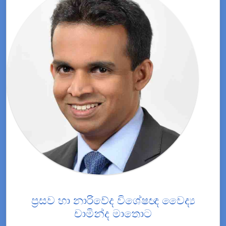
ප්‍රසව හා නාරිවේද විශේෂඥ වෛද්‍ය
චාමින්ද මාතොට