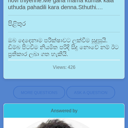
novi thiyenne.Me gana mama kumak kala
uthuda pahadili kara denna.Sthuthi....
පිළිතුර
ඔබ දෙදෙනාම පරීක්ෂාවට ලක්වීම සුදුසුයි.
ඩිම්බ පිටවීම නියමිත පරිදි සිදු නොවේ නම් ඊට
ප්‍රතිකාර ලබා ගත හැකියි.
Views: 426
MORE QUESTIONS
ASK A QUESTION
Answered by