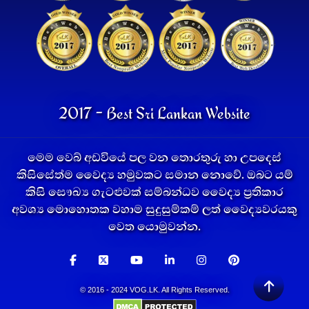
2017 - Best Sri Lankan Website
මෙම වෙබ් අඩවියේ පල වන තොරතුරු හා උපදෙස්
කිසිසේත්ම වෛද්‍ය හමුවකට සමාන නොවේ. ඔබට යම්
කිසි සෞඛ්‍ය ගැටළුවක් සම්බන්ධව වෛද්‍ය ප්‍රතිකාර
අවශ්‍ය මොහොතක වහාම සුදුසුම්කම් ලත් වෛද්‍යවරයකු
වෙත යොමුවන්න.
© 2016 - 2024 VOG.LK. All Rights Reserved.