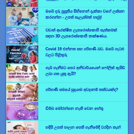
ඔබේ දරු ප්‍රසූතිය සිහිනෙන් දැක්කා වගේ ලස්සන
කරගන්න - උපත් සැලැස්මක් හදමු!
වඩාත් ආරක්ෂිත ලැපරොස්කොපි සැත්කමක්
සඳහා 3D ලැපරොස්කොපි තාක්ෂණය.
Covid 19 එන්නත සහ ගර්භණී බව. ඔබේ ගැටළු
වලට පිළිතුරු
ගැබ් ගැනීමට පෙර අනිවාර්යයෙන් ෆෝලික් ඇසිඩ්
ලබා ගත යුතු ඇයි?
ගර්භණී සමයේ සුදයාම අවදානම් තත්වයක්ද?
ඩිම්බ මෝරන්නෙ නැති වෙන හේතු
හදිසි උපත් පාලන පෙති ගැනීමේදී වරදින තැන්