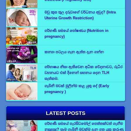
මවු කුස තුල දරුවාගේ වර්ධනය අඩුද? (Intra
Uterine Growth Restriction)
ගර්භණී සමයේ පෝෂණය (Nutrition in
pregnancy)
කන්‍යා පටලය ගැන ඇත්ත දැන ගන්න
ගර්භාෂය නිසා ඇතිවෙන අධික වේදනාවට, රුධිර
වහනයට එක් දිනෙන් සහනය දෙන TLH
සැත්කම.
ගැබිනි මවක් මුලින්ම කළ යුතු දේ (Early
pregnancy )
LATEST POSTS
ගර්භණී සමයේ පැරසිටමෝල් පෙත්තක්වත් ගැනීම
නුසුදුසුද? සෑම ගැබිනි මවක්ම දැන ගත යුතු කරුණු