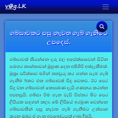
ගබ්සාවකට පසු නැවත ගැබ් ගැනීමට
උපදෙස්.
ගබ්සාවක් කියන්නෙ දරු ඵල අපේක්ෂාවෙන් සිටින
සමහර කාන්තාවන් මුහුණ දෙන අමිහිරි අත්දැකීමක්.
මුත්‍රා පරීක්ෂාව මගින් තහවුරු කර ගන්න සෑම ගැබ්
ගැනීම 8කට එක ගබ්සාවක් සිදු වෙනව. ඊට පෙර
සිදු වන ගබ්සාවන් කොපමණ දැයි ගණනය කරන්න
අපහසුයි. ගබ්සා වීම ගැන වැඩි විස්තර මීට පෙර
ලිපියක සඳහන් කලා. මේ ලිපියේ අරමුණ වෙන්නෙ
ගබ්සාවකින් පසු නැවත ගැබ් ගැනීමට උත්සාහ
කරන ඔබට ඒ ගැන අවබෝධයක් ලබා දීමයි.