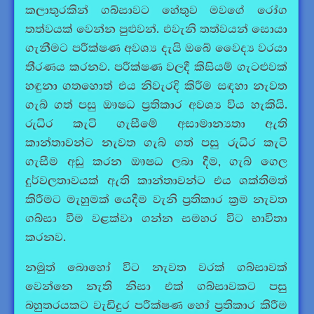
කලාතුරකින් ගබ්සාවට හේතුව මවගේ රෝග
තත්වයක් වෙන්න පුළුවන්. එවැනි තත්වයන් සොයා
ගැනීමට පරීක්ෂණ අවශ්‍ය දැයි ඔබේ වෛද්‍ය වරයා
තීරණය කරනව. පරීක්ෂණ වලදී කිසියම් ගැට‍ළුවක්
හඳුනා ගතහොත් එය නිවැරදි කිරීම සඳහා නැවත
ගැබ් ගත් පසු ඖෂධ ප්‍රතිකාර අවශ්‍ය විය හැකියි.
රුධිර කැටි ගැසීමේ අසාමාන්‍යතා ඇති
කාන්තාවන්ට නැවත ගැබ් ගත් පසු රුධිර කැටි
ගැසීම අඩු කරන ඖෂධ ලබා දීම, ගැබ් ගෙල
දුර්වලතාවයක් ඇති කාන්තාවන්ට එය ශක්තිමත්
කිරීමට මැහුමක් යෙදීම වැනි ප්‍රතිකාර ක්‍රම නැවත
ගබ්සා වීම වළක්වා ගන්න සමහර විට භාවිතා
කරනව.
නමුත් බොහෝ විට නැවත වරක් ගබ්සාවක්
වෙන්නෙ නැති නිසා එක් ගබ්සාවකට පසු
බහුතරයකට වැඩිදුර පරීක්ෂණ හෝ ප්‍රතිකාර කිරීම