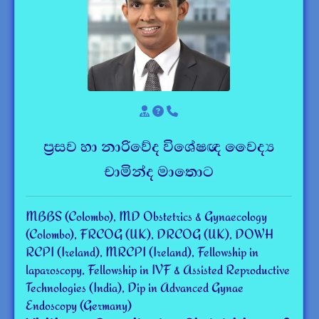
ප්‍රසව හා නාරිවේද විශේෂඥ වෛද්‍ය
චාමින්ද මාතොට
MBBS (Colombo), MD Obstetrics & Gynaecology
(Colombo), FRCOG (UK), DRCOG (UK), DOWH
RCPI (Ireland), MRCPI (Ireland), Fellowship in
laparoscopy, Fellowship in IVF & Assisted Reproductive
Technologies (India), Dip in Advanced Gynae
Endoscopy (Germany)