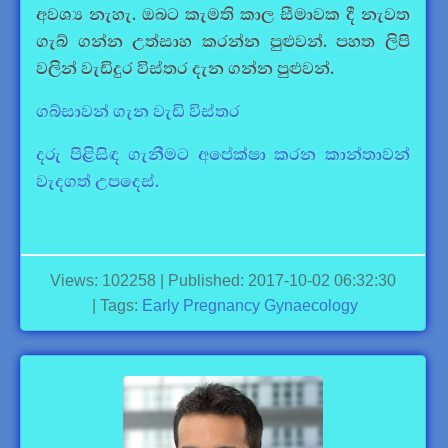
අවශ්‍ය නැහැ. ඔබට කැමති කාල සීමාවක දී නැවත
ගැබ් ගන්න උත්සාහ කරන්න පුළුවන්. පහත ලිපි
වලින් වැඩිදුර විස්තර දැන ගන්න පුළුවන්.
ගබ්සාවන් ගැන වැඩි විස්තර
දරු පිළිසිඳ ගැනීමට අපේක්ෂා කරන කාන්තාවන්
වැදගත් උපදෙස්.
Views: 102258 | Published: 2017-10-02 06:32:30
| Tags:
Early
Pregnancy
Gynaecology