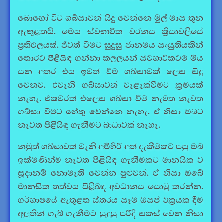
බොහෝ විට ගබ්සාවන් සිදු වෙන්නෙ මුල් මාස තුන
ඇතුළතයි. මෙය ස්වභාවික වරනය ක්‍රියාවලියේ
ප්‍රතිඵලයක්. ජීවත් වීමට සුදුසු ජානමය සංයුතියකින්
තොරව පිළිසිඳ ගන්නා කලලයන් ස්වභාවිකවම මිය
යන අතර එය ඉවත් වීම ගබ්සාවක් ලෙස සිදු
වෙනව. එවැනි ගබ්සාවන් වැළැක්වීමට ක්‍රමයක්
නැහැ. එකවරක් එලෙස ගබ්සා වීම නැවත නැවත
ගබ්සා වීමට හේතු වෙන්නෙ නැහැ. ඒ නිසා ඔබට
නැවත පිළිසිඳ ගැනීමට බාධාවක් නැහැ.
නමුත් ගබ්සාවක් වැනි අමිහිරි අත් දැකීමකට පසු ඔබ
ඉක්මණින්ම නැවත පිළිසිඳ ගැනීමකට මානසික ව
සූදානම් නොමැති වෙන්න පුළුවන්. ඒ නිසා ඔබේ
මානසික තත්වය පිළිබඳ අවධානය යොමු කරන්න.
ගර්භාෂයේ ඇතුළත ස්තරය සෑම ඔසප් චක්‍රයක දීම
අලුතින් ගැබ් ගැනීමට සුදුසු පරිදි සකස් වෙන නිසා