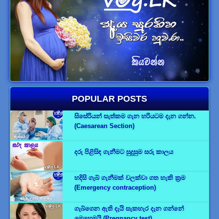
POPULAR POSTS
සිසේරියන් සැත්කම ගැන හරියටම දැන ගන්න.
(Caesarean Section)
දරු පිළිසිඳ ගැනීමට සුදුසුම සරු කාලය
හදිසි ගැබ් ගැනීමක් වලක්වා ගත හැකි ක්‍රම
(Emergency contraception)
ගැබ්ගෙන ඇති දැයි සැකහැර දැන ගන්නේ
මෙහෙමයි (Pregnancy test)