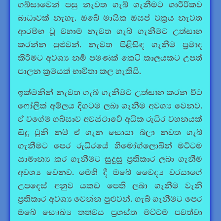
ගබ්සාවෙන් පසු නැවත ගැබ් ගැනීමට ශාරීරිකව
බාධාවක් නැහැ. ඔබේ මාසික ඔසප් චක්‍රය නැවත
ආරම්භ වූ වහාම නැවත ගැබ් ගැනීමට උත්සාහ
කරන්න පුළුවන්. නැවත පිළිසිඳ ගැනීම ප්‍රමාද
කිරීමට අවශ්‍ය නම් පමණක් කෙටි කාලයකට උපත්
පාලන ක්‍රමයක් භාවිතා කල හැකියි.
ඉක්මනින් නැවත ගැබ් ගැනීමට උත්සාහ කරන විට
ෆෝලික් අම්ලය දිගටම ලබා ගැනීම අවශ්‍ය වෙනව.
ඒ වගේම ගබ්සාව අවස්ථාවේ අධික රුධිර වහනයක්
සිදු වුනි නම් ඒ ගැන සොයා බලා නවත ගැබ්
ගැනීමට පෙර රුධිරයේ හිමෝග්ලොබින් මට්ටම
සාමාන්‍ය කර ගැනීමට සුදුසු ප්‍රතිකාර ලබා ගැනීම
අවශ්‍ය වෙනව. මෙහි දී ඔබේ වෛද්‍ය වරයාගේ
උපදෙස් අනුව යකඩ පෙති ලබා ගැනීම වැනි
ප්‍රතිකාර අවශ්‍ය වෙන්න පුළුවන්. ගැබ් ගැනීමට පෙර
ඔබේ සෞඛ්‍ය තත්වය ප්‍රශස්ත මට්ටම පවත්වා