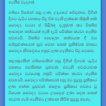
ගැනීම වැදගත්.
ගබ්සා වීමෙන් පසු උණ, උදරයේ වේදනාව, දිගින්
දිගට රුධිර වහනය සිදු වීම වැනි ලක්ෂණ තිබුනි නම්
වෛද්‍ය වරයා ඒ පිළිබඳ දැනුවත් කර විෂබීජ
ආසාදන තත්වයක් ඇති දැයි පරීක්ෂා කරවා ගැනීම
අවශ්‍යයි. විෂබීජ ආසාදන තත්වයක දී එය
සම්පූර්ණයෙන් සුව වෙන තෙක් ප්‍රතිජීවක ඖෂධ
වෛද්‍ය නිර්දේශය අනුව ලබා ගැනීමට සිදු වෙනව.
කලාතුරකින් ගබ්සාවකින් පසු දිගින් දිගටම රුධිර
වහනය පවතින්න පුළුවන්. එවැනි අවස්ථාවක
වෛද්‍ය වරයෙකු හමුවී පරීක්ෂා කරවා ගැනීම
අවශ්‍යයි. වෛද්‍ය පරීක්ෂාවන් පසු ඊට සුදුසු ප්‍රතිකාර
ලබා ගන්න පුළුවන්. එලෙස ප්‍රතිකාර අවශ්‍ය වූ
විටෙක වෛද්‍ය වරයා උපදෙස් ලබා දෙන තෙක්
නැවත ගැබ් ගැනීමට උත්සාහ කිරීම සුදුසු නැහැ.