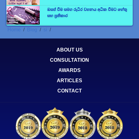
ඔසප් වීම සමග රුධිර වහනය අධික වීමට හේතු
සහ ප්‍රතිකාර
Home
Blog
si
ABOUT US
CONSULTATION
AWARDS
ARTICLES
CONTACT