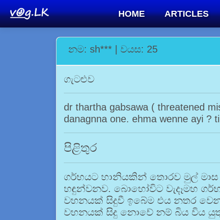
HOME
ARTICLES
නම: sh*** | වයස: 25
ගැටළුව
dr thartha gabsawa ( threatened mis
danagnna one. ehma wenne ayi ? tik
පිළිතුර
ගර්භයට හානියකින් තොරව මුල් මා
හඳුන්වනව. බොහෝවිට වැදෑමහ ගර්භා
වහනයක් සිදුවී ඉබේම එය නතර වෙනව.
වහනයක් සිදු නොවේ නම් බිය විය යුත