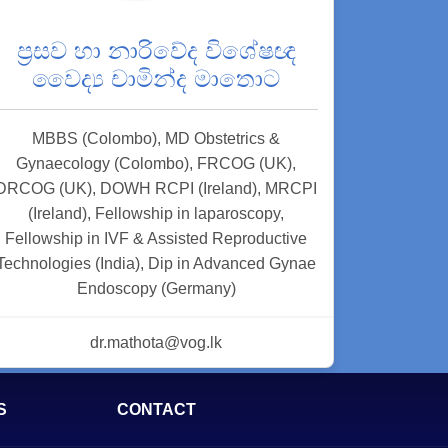
ප්‍රසව හා නාරිවේද විශේෂඥ
වෛද්‍ය චාමින්ද මාතොට
MBBS (Colombo), MD Obstetrics &
Gynaecology (Colombo), FRCOG (UK),
DRCOG (UK), DOWH RCPI (Ireland), MRCPI
(Ireland), Fellowship in laparoscopy,
Fellowship in IVF & Assisted Reproductive
Technologies (India), Dip in Advanced Gynae
Endoscopy (Germany)
dr.mathota@vog.lk
S
CONTACT