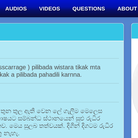
AUDIOS
VIDEOS
QUESTIONS
ABOUT
scarrage ) pilibada wistara tikak mta
ak a pilibada pahadili karnna.
ස තුන තුල ඇති වෙන ලේ ගැලීම මෙලෙස
ෂයට සම්බන්ධ ස්ථානයෙන් සුළු රුධිර
 මෙය සුලබ තත්වයක්. දිගින් දිගටම රුධිර
ු නැහැ.