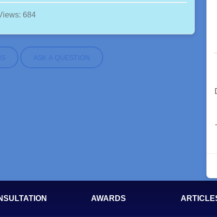
Views: 684
NS
ASK A QUESTION
NSULTATION
AWARDS
ARTICLE