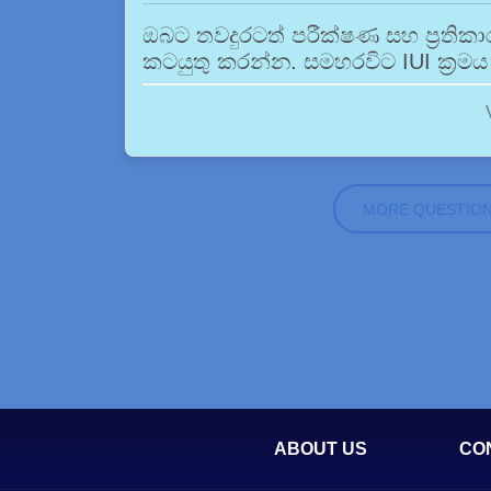
ඔබට තවදුරටත් පරීක්ෂණ සහ ප්‍රතිකා
කටයුතු කරන්න. සමහරවිට IUI ක්‍රමය 
MORE QUESTIO
ABOUT US
CO