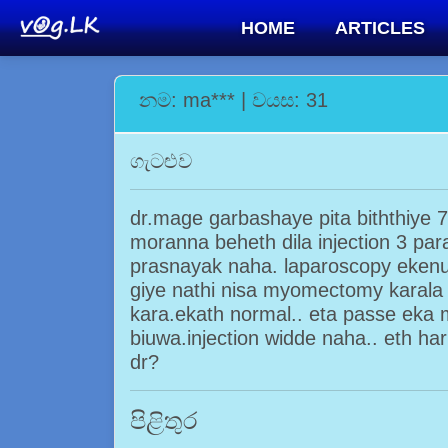
HOME
ARTICLES
නම: ma*** | වයස: 31
ගැටළුව
dr.mage garbashaye pita biththiye 7
moranna beheth dila injection 3 pa
prasnayak naha. laparoscopy ekenut
giye nathi nisa myomectomy karal
kara.ekath normal.. eta passe ek
biuwa.injection widde naha.. eth h
dr?
පිළිතුර