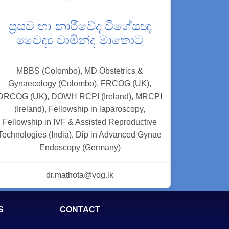
ප්‍රසව හා නාරිවේද විශේෂඥ
වෛද්‍ය චාමින්ද මාතොට
MBBS (Colombo), MD Obstetrics &
Gynaecology (Colombo), FRCOG (UK),
DRCOG (UK), DOWH RCPI (Ireland), MRCPI
(Ireland), Fellowship in laparoscopy,
Fellowship in IVF & Assisted Reproductive
Technologies (India), Dip in Advanced Gynae
Endoscopy (Germany)
dr.mathota@vog.lk
S
CONTACT