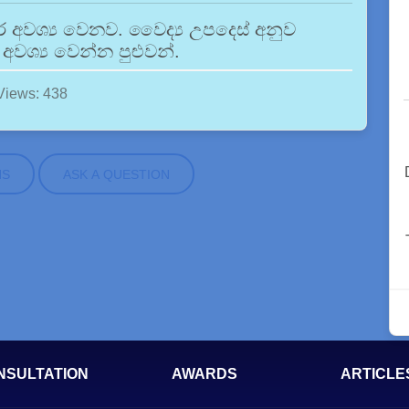
ර අවශ්‍ය වෙනව. වෛද්‍ය උපදෙස් අනුව
අවශ්‍ය වෙන්න පුළුවන්.
Views: 438
NS
ASK A QUESTION
NSULTATION
AWARDS
ARTICLE