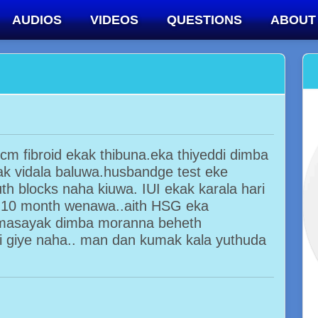
AUDIOS
VIDEOS
QUESTIONS
ABOUT
cm fibroid ekak thibuna.eka thiyeddi dimba
rak vidala baluwa.husbandge test eke
h blocks naha kiuwa. IUI ekak karala hari
a 10 month wenawa..aith HSG eka
a masayak dimba moranna beheth
ari giye naha.. man dan kumak kala yuthuda