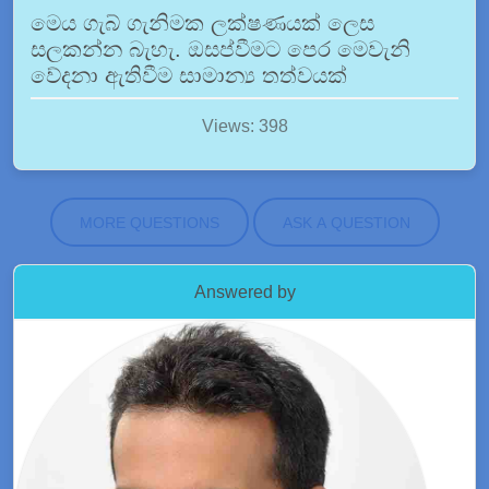
මෙය ගැබ් ගැනිමක ලක්ෂණයක් ලෙස
සලකන්න බැහැ. ඔසප්වීමට පෙර මෙවැනි
වේදනා ඇතිවීම සාමාන්‍ය තත්වයක්
Views: 398
MORE QUESTIONS
ASK A QUESTION
Answered by