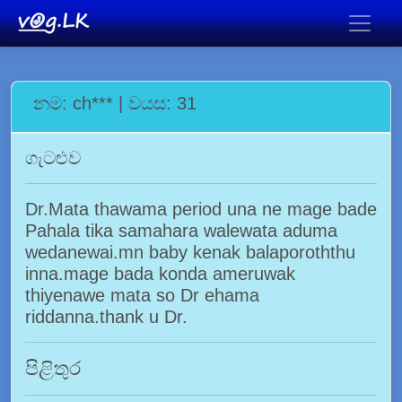
නම: ch*** | වයස: 31
ගැටළුව
Dr.Mata thawama period una ne mage bade
Pahala tika samahara walewata aduma
wedanewai.mn baby kenak balaporoththu
inna.mage bada konda ameruwak
thiyenawe mata so Dr ehama
riddanna.thank u Dr.
පිළිතුර