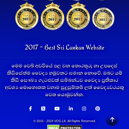
2017 - Best Sri Lankan Website
මෙම වෙබ් අඩවියේ පල වන තොරතුරු හා උපදෙස්
කිසිසේත්ම වෛද්‍ය හමුවකට සමාන නොවේ. ඔබට යම්
කිසි සෞඛ්‍ය ගැටළුවක් සම්බන්ධව වෛද්‍ය ප්‍රතිකාර
අවශ්‍ය මොහොතක වහාම සුදුසුම්කම් ලත් වෛද්‍යවරයකු
වෙත යොමුවන්න.
© 2016 - 2024 VOG.LK. All Rights Reserved.