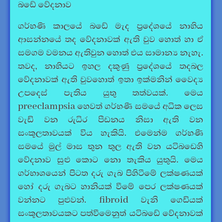
බඩේ වේදනාව
ගර්භණී කාලයේ බඩේ මැද ප්‍රදේශයේ නාභිය
ආසන්නයේ තද වේදනාවක් ඇති වුව හොත් හා ඒ
සමගම වමනය ඇතිවුන හොත් එය සාමාන්‍ය නැහැ.
තවද, නාභියට ඉහල දකුණු ප්‍රදේශයේ තදබල
වේදනාවක් ඇති වුවහොත් ඉතා ඉක්මනින් වෛද්‍ය
උපදෙස් පැතිය යුතු තත්වයක්. මෙය
preeclampsia හෙවත් ගර්භණී සමයේ අධික ලෙස
වැඩි වන රුධිර පීඩනය නිසා ඇති වන
සංකූලතාවයක් විය හැකියි. එමෙන්ම ගර්භණී
සමයේ මුල් මාස තුන තුල ඇති වන යටිබඩෙහි
වේදනාව සුළු කොට නො තැකිය යුතුයි. මෙය
ගර්භාශයෙන් පිටත දරු ගැබ පිහිටීමේ ලක්ෂණයක්
හෝ දරු ගැබට හානියක් වීමේ පෙර ලක්ෂණයක්
වන්නට පුළුවන්. fibroid වැනි ගෙඩියක්
සංකූලතාවයකට පත්වීමෙනුත් යටිබඩේ වේදනාවක්