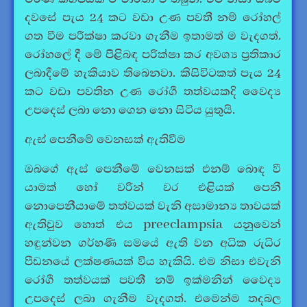
දවසේ පැය 24 කට වඩා උණ පවතී නම් රෝහල්
ගත වීම පරීක්ෂා කරවා ගැනීම ඉතාමත් ම වැදගත්.
රෝහලේ දී මේ පිළිබඳ පරික්ෂා කර අවශ්‍ය ප්‍රතිකාර
ලබාදීමේ හැකියාව තිබෙනවා. කිසිවිටකත් පැය 24
කට වඩා පවතින උණ රෝගී තත්වයකදි වෛද්‍ය
උපදෙස් ලබා නො ගෙන නො සිටිය යුතුයි.
ඇස් පෙනීමේ වෙනසක් ඇතිවීම
ඔබගේ ඇස් පෙනීමේ වෙනසක් එනම් බොඳ වී
යාමක් හෝ වරින් වර එළියක් පෙනී
නොපෙනීයාමේ තත්වයක් වැනි අසාමාන්‍ය තාවයක්
ඇතිවුව හොත් එය preeclampsia යනුවෙන්
හඳුන්වන ගර්භණී සමයේ ඇති වන අධික රුධිර
පීඩනයේ ලක්ෂණයක් විය හැකියි. එම නිසා එවැනි
රෝගී තත්වයක් පවතී නම් ඉක්මනින් වෛද්‍ය
උපදෙස් ලබා ගැනීම වැදගත්. එමෙන්ම තදබල