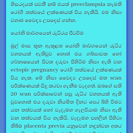
හිසරදයක් පවතී නම් එයත් preeclampsia නැමති
රෝගී තත්වයේ ලක්ෂණයක් විය හැකියි. එම නිසා
වහාම වෛද්‍ය උපදෙස් ගන්න.
යෝනි මාර්ගයෙන් රුධිරය පිටවීම
මුල් මාස තුන ඇතුළත යෝනි මාර්ගයෙන් රුධිර
වහනයක් ඇතිවුව හොත් එය ගබ්සාවක හෝ
ගර්භාෂයෙන් පිටත දරුවා පිහිටීම නිසා ඇති වන
ectopic pregnancy රෝගී තත්වයේ ලක්ෂණයක්
විය හැක. මේ නිසා වෛද්‍ය උපදෙස් මත scan
පරීක්ෂණයක් සිදු කරවා ගැනීම වැදගත්. ඔබගේ සති
20 scan පරික්ෂාවෙන් පසු රුධිර වහනයක් ඇති
වුවහොත් එය දරුවා නියමිත දිනට පෙර බිහි වීමට
යන තත්වයක් හෝ වැදෑමහ ගැලවීයාම නිසා ඇති
වන තත්වයක් විය හැකියි. වැදෑමහ පහලින් පිහිටා
තිබීම placenta previa යනුවෙන් හඳුන්වන අතර