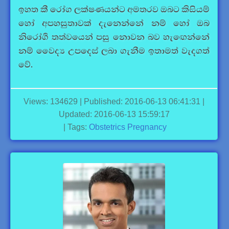
ඉහත කී රෝග ලක්ෂණයන්ට අමතරව ඔබට කිසියම්
හෝ අපහසුතාවක් දැනෙන්නේ නම් හෝ ඔබ
නිරෝගී තත්වයෙන් පසු නොවන බව හැඟෙන්නේ
නම් වෛද්‍ය උපදෙස් ලබා ගැනීම ඉතාමත් වැදගත්
වේ.
Views: 134629 | Published: 2016-06-13 06:41:31 |
Updated: 2016-06-13 15:59:17
| Tags:
Obstetrics
Pregnancy