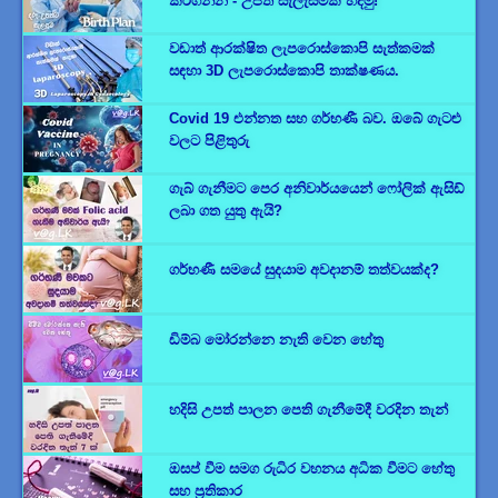
කරගන්න - උපත් සැලැස්මක් හදමු!
වඩාත් ආරක්ෂිත ලැපරොස්කොපි සැත්කමක්
සඳහා 3D ලැපරොස්කොපි තාක්ෂණය.
Covid 19 එන්නත සහ ගර්භණී බව. ඔබේ ගැටළු
වලට පිළිතුරු
ගැබ් ගැනීමට පෙර අනිවාර්යයෙන් ෆෝලික් ඇසිඩ්
ලබා ගත යුතු ඇයි?
ගර්භණී සමයේ සුදයාම අවදානම් තත්වයක්ද?
ඩිම්බ මෝරන්නෙ නැති වෙන හේතු
හදිසි උපත් පාලන පෙති ගැනීමේදී වරදින තැන්
ඔසප් වීම සමග රුධිර වහනය අධික වීමට හේතු
සහ ප්‍රතිකාර