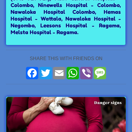
Colombo, Ninewells Hospital - Colombo,
Nawaloka Hospital Colombo, Hemas
Hospital - Wattala, Nawaloka Hospital -
Negombo, Leesons Hospital - Ragama,
Melsta Hospital - Ragama.
SHARE THIS WITH FRIENDS ON
Facebook
Twitter
Email
WhatsApp
Viber
Message