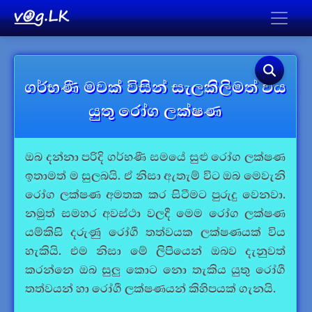
ගර්භණී මවක් විසින් සැලකිලිමත් විය
යුතු රෝග ලක්ෂණ
ඔබ දන්නා පරිදි ගර්භණී සමයේ සුළු රෝග ලක්ෂණ
ඉතාමත් ම සුලබයි. ඒ නිසා ඇතැම් විට ඔබ මෙවැනි
රෝග ලක්ෂණ අමතක කර සිටීමට පුරුදු වෙනවා.
නමුත් සමහර අවස්ථා වලදී මෙම රෝග ලක්ෂණ
යම්කිසි දරුණු රෝගී තත්වයක ලක්ෂණයක් විය
හැකියි. එම නිසා මේ ලිපියෙන් ඔබව දැනුවත්
කරන්නෙ ඔබ සුලු කොට නො තැකිය යුතු රෝගී
තත්වයන් හා රෝගී ලක්ෂණයන් කිහිපයක් ගැනයි.