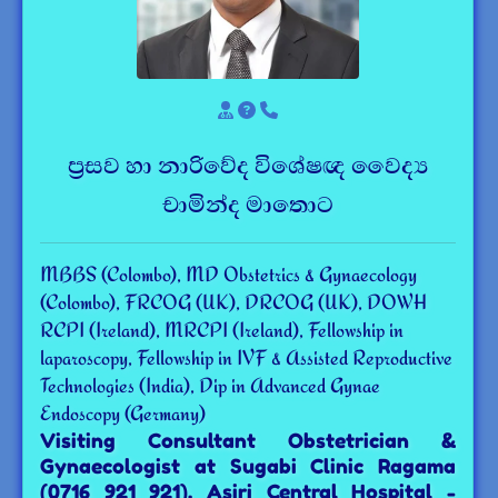
ප්‍රසව හා නාරිවේද විශේෂඥ වෛද්‍ය
චාමින්ද මාතොට
MBBS (Colombo), MD Obstetrics & Gynaecology
(Colombo), FRCOG (UK), DRCOG (UK), DOWH
RCPI (Ireland), MRCPI (Ireland), Fellowship in
laparoscopy, Fellowship in IVF & Assisted Reproductive
Technologies (India), Dip in Advanced Gynae
Endoscopy (Germany)
Visiting Consultant Obstetrician &
Gynaecologist at Sugabi Clinic Ragama
(0716 921 921), Asiri Central Hospital -