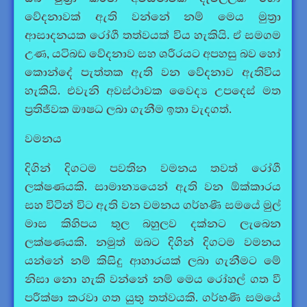
වේදනාවක් ඇති වන්නේ නම් මෙය මුත්‍රා
ආසාදනයක රෝගී තත්වයක් විය හැකියි. ඒ සමගම
උණ, යටිබඩ වේදනාව සහ ශරීරයට අපහසු බව හෝ
කොන්දේ පැත්තක ඇති වන වේදනාව ඇතිවිය
හැකියි. එවැනි අවස්ථාවක වෛද්‍ය උපදෙස් මත
ප්‍රතිජීවක ඖෂධ ලබා ගැනීම ඉතා වැදගත්.
වමනය
දිගින් දිගටම පවතින වමනය තවත් රෝගී
ලක්ෂණයකි. සාමාන්‍යයෙන් ඇති වන ඕක්කාරය
සහ විටින් විට ඇති වන වමනය ගර්භණී සමයේ මුල්
මාස කිහිපය තුල බහුලව දක්නට ලැබෙන
ලක්ෂණයකි. නමුත් ඔබට දිගින් දිගටම වමනය
යන්නේ නම් කිසිදු ආහාරයක් ලබා ගැනීමට මේ
නිසා නො හැකි වන්නේ නම් මෙය රෝහල් ගත වී
පරීක්ෂා කරවා ගත යුතු තත්වයකි. ගර්භණී සමයේ