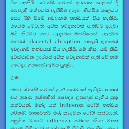
විය හැකියි. ගර්භණී සමයේ අවසාන කාලයේ දී
මෙවැනි තත්වයක් ඇතිවීම දරුවා නියමිත කාලයට
පෙර බිහි වීමේ අවදානම් තත්වයක් විය හැකියි.
එසේම මෙවැනි අධික වේදනාවක් ඇතිවීම දරුවා
බිහි කිරීමට පෙර වැදෑමහ බිත්තියෙන් ගැලවීම
හෙවත් placental abruption නමැති ඉතාමත්
අවදානම් තත්වයක් විය හැකියි. මේ නිසා යම් කිසි
අවස්ථාවක උදරයේ අධික වේදනාවක් ඇති වේ නම්
වෛද්‍ය උපදෙස් ලැබිය යුතුයි.
උණ
ඔබට ගර්භණී සමයේ උණ තත්වයක් ඇතිවුව හොත්
එය ඉතාම ඉක්මනින් වෛද්‍ය උපදෙස් පැතිය යුතු
තත්වයක්. මන්ද යත් influenza රෝගී තත්වය
ගර්භණී මාතාවන්ට මරු කැඳවන රෝගී තත්වයකි.
පසුගිය වසරේ influenza රෝගය නිසා මාතෘ
මරණ කිහිපයක් ම වාර්තා වී තිබුනි. එම නිසා ඔබට