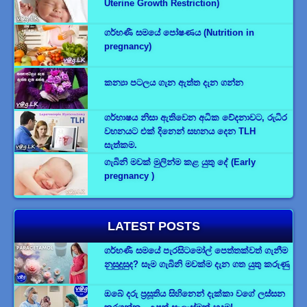
Uterine Growth Restriction)
ගර්භණී සමයේ පෝෂණය (Nutrition in
pregnancy)
කන්‍යා පටලය ගැන ඇත්ත දැන ගන්න
ගර්භාෂය නිසා ඇතිවෙන අධික වේදනාවට, රුධිර
වහනයට එක් දිනෙන් සහනය දෙන TLH
සැත්කම.
ගැබිනි මවක් මුලින්ම කළ යුතු දේ (Early
pregnancy )
LATEST POSTS
ගර්භණී සමයේ පැරසිටමෝල් පෙත්තක්වත් ගැනීම
නුසුදුසුද? සෑම ගැබිනි මවක්ම දැන ගත යුතු කරුණු
ඔබේ දරු ප්‍රසූතිය සිහිනෙන් දැක්කා වගේ ලස්සන