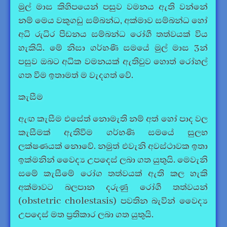
මුල් මාස කිහිපයෙන් පසුව වමනය ඇති වන්නේ
නම් මෙය වකුගඩු සම්බන්ධ, අක්මාව සම්බන්ධ හෝ
අධි රුධිර පීඩනය සම්බන්ධ රෝගී තත්වයක් විය
හැකියි. මේ නිසා ගර්භණී සමයේ මුල් මාස 3න්
පසුව ඔබට අධික වමනයක් ඇතිවුව හොත් රෝහල්
ගත වීම ඉතාමත් ම වැදගත් වේ.
කැසීම
ඇඟ කැසීම එසේත් නොමැති නම් අත් හෝ පාද වල
කැසීමක් ඇතිවීම ගර්භණී සමයේ සුලභ
ලක්ෂණයක් නොවේ. නමුත් එවැනි අවස්ථාවක ඉතා
ඉක්මනින් වෛද්‍ය උපදෙස් ලබා ගත යුතුයි. මෙවැනි
සමේ කැසීමේ රෝග තත්වයක් ඇති කල හැකි
අක්මාවට බලපාන දරුණු රෝගී තත්වයන්
(obstetric cholestasis) පවතින බැවින් වෛද්‍ය
උපදෙස් මත ප්‍රතිකාර ලබා ගත යුතුයි.