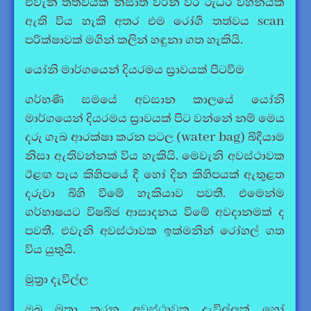
එවැනි තත්වයක් නිසාත් වරින් වර රුධිර වහනයක්
ඇති විය හැකි අතර එම රෝගී තත්වය scan
පරික්ෂාවක් මගින් කලින් හඳුනා ගත හැකියි.
යෝනි මාර්ගයෙන් දියරමය ස්‍රාවයක් පිටවීම
ගර්භණී සමයේ අවසාන කාලයේ යෝනි
මාර්ගයෙන් දියරමය ස්‍රාවයක් පිට වන්නේ නම් මෙය
දරු ගැබ ආරක්ෂා කරන පටල (water bag) බිදීයාම
නිසා ඇතිවන්නක් විය හැකියි. මෙවැනි අවස්ථාවක
ඊළඟ පැය කිහිපයේ දී හෝ දින කිහිපයක් ඇතුළත
දරුවා බිහි වීමේ හැකියාව පවතී. එමෙන්ම
ගර්භාෂයට විෂබීජ ආසාදනය වීමේ අවදානමක් ද
පවතී. එවැනි අවස්ථාවක ඉක්මනින් රෝහල් ගත
විය යුතුයි.
මුත්‍රා දැවිල්ල
ඔබ මුත්‍රා කරන අවස්ථාවක දැවිල්ලක් හෝ