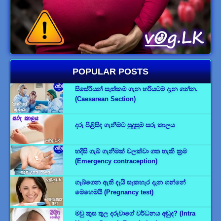
POPULAR POSTS
සිසේරියන් සැත්කම ගැන හරියටම දැන ගන්න.
(Caesarean Section)
දරු පිළිසිඳ ගැනීමට සුදුසුම සරු කාලය
හදිසි ගැබ් ගැනීමක් වලක්වා ගත හැකි ක්‍රම
(Emergency contraception)
ගැබ්ගෙන ඇති දැයි සැකහැර දැන ගන්නේ
මෙහෙමයි (Pregnancy test)
මවු කුස තුල දරුවාගේ වර්ධනය අඩුද? (Intra