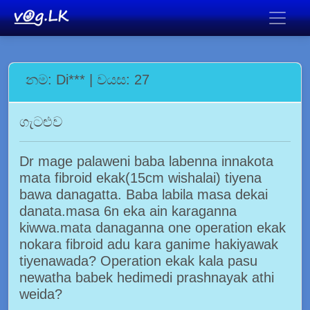
නම: Di*** | වයස: 27
ගැටළුව
Dr mage palaweni baba labenna innakota
mata fibroid ekak(15cm wishalai) tiyena
bawa danagatta. Baba labila masa dekai
danata.masa 6n eka ain karaganna
kiwwa.mata danaganna one operation ekak
nokara fibroid adu kara ganime hakiyawak
tiyenawada? Operation ekak kala pasu
newatha babek hedimedi prashnayak athi
weida?