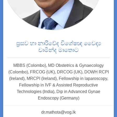
ප්‍රසව හා නාරිවේද විශේෂඥ වෛද්‍ය
චාමින්ද මාතොට
MBBS (Colombo), MD Obstetrics & Gynaecology
(Colombo), FRCOG (UK), DRCOG (UK), DOWH RCPI
(Ireland), MRCPI (Ireland), Fellowship in laparoscopy,
Fellowship in IVF & Assisted Reproductive
Technologies (India), Dip in Advanced Gynae
Endoscopy (Germany)
dr.mathota@vog.lk