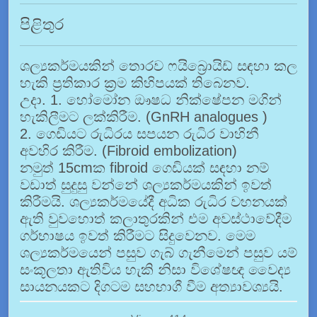
පිළිතුර
ශල්‍යකර්මයකින් තොරව ෆයිබ්‍රොයිඩ් සඳහා කල
හැකි ප්‍රතිකාර ක්‍රම කිහිපයක් තිබෙනව.
උදා. 1. හෝමෝන ඖෂධ නික්ෂේපන මගින්
හැකිලීමට ලක්කිරීම. (GnRH analogues )
2. ගෙඩියට රුධිරය සපයන රුධිර වාහිනී
අවහිර කිරීම. (Fibroid embolization)
නමුත් 15cmක fibroid ගෙඩියක් සඳහා නම්
වඩාත් සුදුසු වන්නේ ශල්‍යකර්මයකින් ඉවත්
කිරීමයි. ශල්‍යකර්මයේදී අධික රුධිර වහනයක්
ඇති වුවහොත් කලාතුරකින් එම අවස්ථාවේදීම
ගර්භාෂය ඉවත් කිරීමට සිදුවෙනව. මෙම
ශල්‍යකර්මයෙන් පසුව ගැබ් ගැනීමෙන් පසුව යම්
සංකූලතා ඇතිවිය හැකි නිසා විශේෂඥ වෛද්‍ය
සායනයකට දිගටම සහභාගී වීම අත්‍යාවශ්‍යයි.