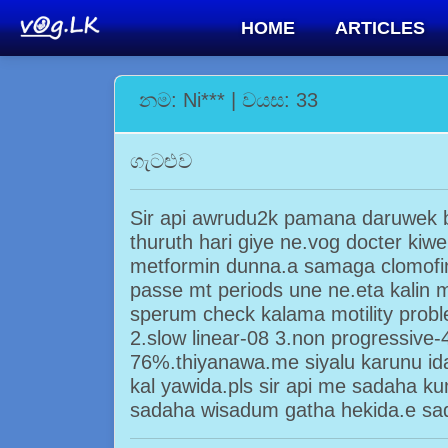
HOME
ARTICLES
නම: Ni*** | වයස: 33
ගැටළුව
Sir api awrudu2k pamana daruwek 
thuruth hari giye ne.vog docter kiw
metformin dunna.a samaga clomofin
passe mt periods une ne.eta kalin
sperum check kalama motility proble
2.slow linear-08 3.non progressive-4
76%.thiyanawa.me siyalu karunu id
kal yawida.pls sir api me sadaha 
sadaha wisadum gatha hekida.e s