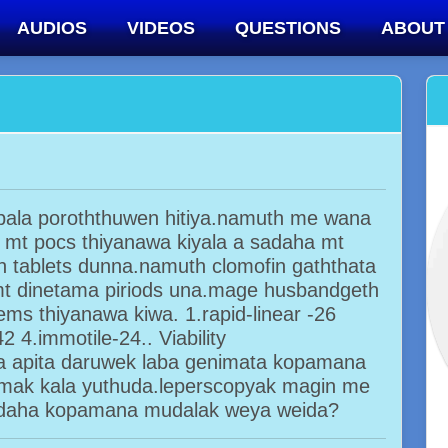
AUDIOS
VIDEOS
QUESTIONS
ABOUT
bala poroththuwen hitiya.namuth me wana
e mt pocs thiyanawa kiyala a sadaha mt
 tablets dunna.namuth clomofin gaththata
 mt dinetama piriods una.mage husbandgeth
ms thiyanawa kiwa. 1.rapid-linear -26
2 4.immotile-24.. Viability
a apita daruwek laba genimata kopamana
kumak kala yuthuda.leperscopyak magin me
adaha kopamana mudalak weya weida?