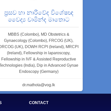
ප්‍රසව හා නාරිවේද විශේෂඥ
වෛද්‍ය චාමින්ද මාතොට
MBBS (Colombo), MD Obstetrics &
Gynaecology (Colombo), FRCOG (UK),
DRCOG (UK), DOWH RCPI (Ireland), MRCPI
(Ireland), Fellowship in laparoscopy,
Fellowship in IVF & Assisted Reproductive
Technologies (India), Dip in Advanced Gynae
Endoscopy (Germany)
dr.mathota@vog.lk
S
CONTACT