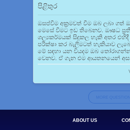
පිළිතුර
ඔසප්වීම අක්‍රමවත් වීම ඔබ ලබා ගත
මෙසේ වීමට ඉඩ තිබෙනව. ඖෂධ ප්‍ර
ශල්‍යකර්මයක් සිදුකල හැකි අතර එහ
පරීක්ෂා කර බැලීමටත් හැකියාව ලැ
මේ සඳහා යන වියදම ඔබ තෝරාගන්න
වෙනව. ඒ ගැන එම ආයතනයෙන් අසා
MORE QUESTIO
ABOUT US
CO