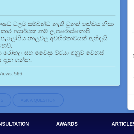
් ඖෂධ වලට සම්බන්ධ නැති වුනත් තත්වය නිසා
තිකාර අසාර්ථක නම් ලැපරොස්කොපි
ිදී පැලෝපීය නාලවල අවහිරතාවයක් ඇතිදැයි
බෙනව.
 රෝහල සහ වෛද්‍ය වරයා අනුව වෙනස්
 දැන ගන්න.
Views: 566
NS
ASK A QUESTION
NSULTATION
AWARDS
ARTICLE