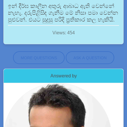
ඉන් දීර්ඝ කාලීන අතුරු ආබාධ ඇති වෙන්නේ
නැහැ. දරුපිළිසිඳ ගැනීම මේ නිසා පමා වෙන්න
පුළුවන්. එයට සුදුසු පරිදි ප්‍රතිකාර කල හැකියි.
Views: 454
MORE QUESTIONS
ASK A QUESTION
Answered by