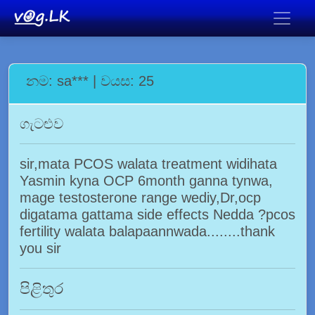
නම: sa*** | වයස: 25
ගැටළුව
sir,mata PCOS walata treatment widihata
Yasmin kyna OCP 6month ganna tynwa,
mage testosterone range wediy,Dr,ocp
digatama gattama side effects Nedda ?pcos
fertility walata balapaannwada........thank
you sir
පිළිතුර