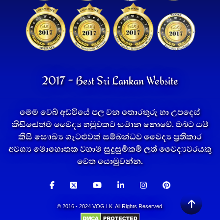
2017 - Best Sri Lankan Website
මෙම වෙබ් අඩවියේ පල වන තොරතුරු හා උපදෙස්
කිසිසේත්ම වෛද්‍ය හමුවකට සමාන නොවේ. ඔබට යම්
කිසි සෞඛ්‍ය ගැටළුවක් සම්බන්ධව වෛද්‍ය ප්‍රතිකාර
අවශ්‍ය මොහොතක වහාම සුදුසුම්කම් ලත් වෛද්‍යවරයකු
වෙත යොමුවන්න.
© 2016 - 2024 VOG.LK. All Rights Reserved.