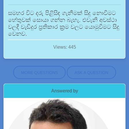
සමහර විට දරු පිළිසිඳ ගැනීමක් සිදු නොවීමට
හේතුවක් සොයා ගන්න බැහැ. එවැනි අවස්ථා
වලදී වැඩිදුර ප්‍රතිකාර ක්‍රම වලට යොමුවීමට සිදු
වෙනව.
Views: 445
MORE QUESTIONS
ASK A QUESTION
Answered by