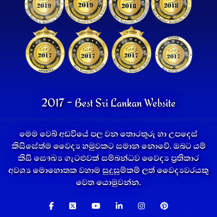
2017 - Best Sri Lankan Website
මෙම වෙබ් අඩවියේ පල වන තොරතුරු හා උපදෙස්
කිසිසේත්ම වෛද්‍ය හමුවකට සමාන නොවේ. ඔබට යම්
කිසි සෞඛ්‍ය ගැටළුවක් සම්බන්ධව වෛද්‍ය ප්‍රතිකාර
අවශ්‍ය මොහොතක වහාම සුදුසුම්කම් ලත් වෛද්‍යවරයකු
වෙත යොමුවන්න.