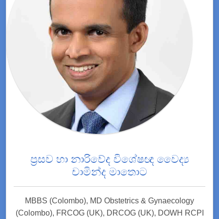
ප්‍රසව හා නාරිවේද විශේෂඥ වෛද්‍ය
චාමින්ද මාතොට
MBBS (Colombo), MD Obstetrics & Gynaecology
(Colombo), FRCOG (UK), DRCOG (UK), DOWH RCPI