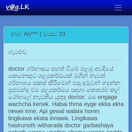
නම: An*** | වයස: 23
ගැටළුව
doctor ගර්භාෂය පහත් වීමේ පලමු අවදියේ
කෙනෙකුට ශල්‍යකර්මයක් මගින් නැවත්
ගර්භාශය සකස් කිරීමෙන් පසු දරුවන් හදන්න
පුළුවන්ද එම ශල්‍යකර්මය සඳහා කෙතරම් කල්
රෝහලේ නැවතිය යුතුද doctor. මම engage
wachcha kenek. Habai thma eyge ekka ekta
newei inne. Api gewal walata horen
lingikawa ekata innawa. Lingikawa
hasirunoth witharada doctor garbashaya