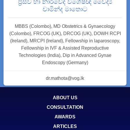
ප්‍රසව හා නාරිවේද විශේෂඥ වෛද්‍ය
චාමින්ද මාතොට
MBBS (Colombo), MD Obstetrics & Gynaecology
(Colombo), FRCOG (UK), DRCOG (UK), DOWH RCPI
(Ireland), MRCPI (Ireland), Fellowship in laparoscopy,
Fellowship in IVF & Assisted Reproductive
Technologies (India), Dip in Advanced Gynae
Endoscopy (Germany)
dr.mathota@vog.lk
ABOUT US
CONSULTATION
AWARDS
ARTICLES