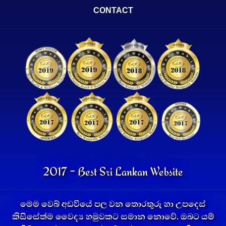
CONTACT
2017 - Best Sri Lankan Website
මෙම වෙබ් අඩවියේ පල වන තොරතුරු හා උපදෙස්
කිසිසේත්ම වෛද්‍ය හමුවකට සමාන නොවේ. ඔබට යම්