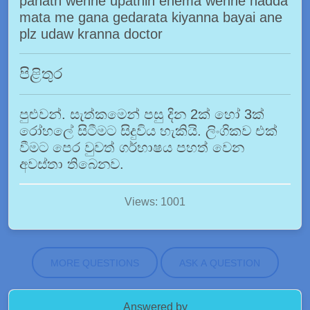
pahath wenne upathin ehema wenne nadda
mata me gana gedarata kiyanna bayai ane
plz udaw kranna doctor
පිළිතුර
පුළුවන්. සැත්කමෙන් පසු දින 2ක් හෝ 3ක්
රෝහලේ සිටීමට සිදුවිය හැකියි. ලිංගිකව එක්
වීමට පෙර වුවත් ගර්භාෂය පහත් වෙන
අවස්තා තිබෙනව.
Views: 1001
MORE QUESTIONS
ASK A QUESTION
Answered by