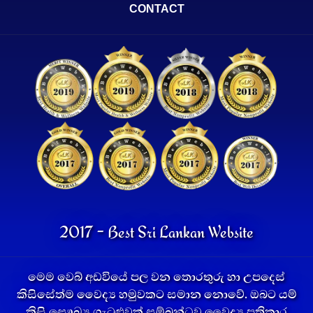
CONTACT
2017 - Best Sri Lankan Website
මෙම වෙබ් අඩවියේ පල වන තොරතුරු හා උපදෙස්
කිසිසේත්ම වෛද්‍ය හමුවකට සමාන නොවේ. ඔබට යම්
කිසි සෞඛ්‍ය ගැටළුවක් සම්බන්ධව වෛද්‍ය ප්‍රතිකාර