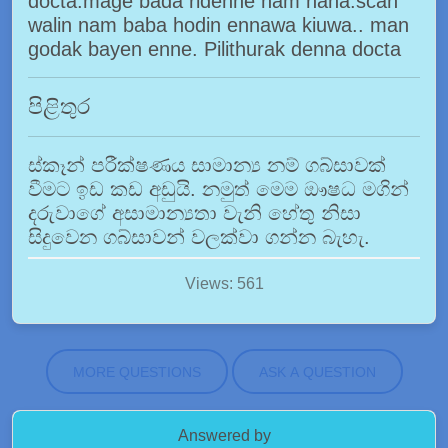
docta.mage bada ridenne nam naha.scan
walin nam baba hodin ennawa kiuwa.. man
godak bayen enne. Pilithurak denna docta
පිළිතුර
ස්කෑන් පරීක්ෂණය සාමාන්‍ය නම් ගබ්සාවක්
වීමට ඉඩ කඩ අඩුයි. නමුත් මෙම ඖෂධ මගින්
දරුවාගේ අසාමාන්‍යතා වැනි හේතු නිසා
සිදුවෙන ගබ්සාවන් වලක්වා ගන්න බැහැ.
Views: 561
MORE QUESTIONS
ASK A QUESTION
Answered by