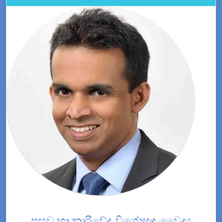
ප්‍රසව හා නාරිවේද විශේෂඥ වෛද්‍ය