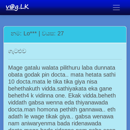
නම: Lo*** | වයස: 27
ගැටළුව
Mage gatalu walata pilithuru laba dunnata
obata godak pin docta.. mata hetata sathi
10 docta.mata le tika tika giya nisa
behethakuth vidda.sathiyakata eka gane
beheth4 k vidinna one. Ekak vidda.beheth
viddath gabsa wenna eda thiyanawada
docta.man homona pethith gannawa.. eth
adath le wage tikak giya.. gabsa wenawa
nam aniwaryenma bada ridenawada