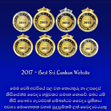
2017 - Best Sri Lankan Website
මෙම වෙබ් අඩවියේ පල වන තොරතුරු හා උපදෙස්
කිසිසේත්ම වෛද්‍ය හමුවකට සමාන නොවේ. ඔබට යම්
කිසි සෞඛ්‍ය ගැටළුවක් සම්බන්ධව වෛද්‍ය ප්‍රතිකාර
අවශ්‍ය මොහොතක වහාම සුදුසුම්කම් ලත් වෛද්‍යවරයකු