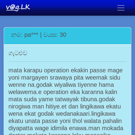
නම: pa*** | වයස: 30
ගැටළුව
mata karapu operation ekakin passe mage
yoni margayen srawaya pita weemak sidu
wenne na.godak wiyaliwa tiyenne hama
welawema.e operation eka karanna kalin
mata suda yame tatwayak tibuna.godak
nirogiwa man hitiye.et dan lingikawa ekatu
wena ekat godak wedanakaari.lingikawa
ekatu unata passe yoni thol walata pahalin
diyapatta wage idimila enawa.man mokada