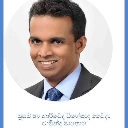
ප්‍රසව හා නාරිවේද විශේෂඥ වෛද්‍ය
චාමින්ද මාතොට