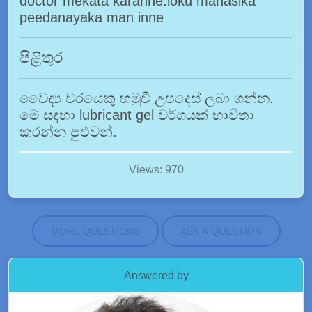
doctor mekata karanne.loku manasika
peedanayaka man inne
පිළිතුර
වෛද්‍ය වරයෙකු හමුවී උපදෙස් ලබා ගන්න.
මේ සඳහා lubricant gel වර්ගයක් භාවිතා
කරන්න පුළුවන්.
Views: 970
MORE QUESTIONS
ASK A QUESTION
Answered by