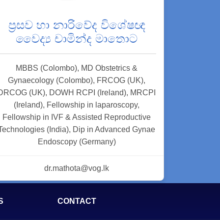
ප්‍රසව හා නාරිවේද විශේෂඥ
වෛද්‍ය චාමින්ද මාතොට
MBBS (Colombo), MD Obstetrics &
Gynaecology (Colombo), FRCOG (UK),
DRCOG (UK), DOWH RCPI (Ireland), MRCPI
(Ireland), Fellowship in laparoscopy,
Fellowship in IVF & Assisted Reproductive
Technologies (India), Dip in Advanced Gynae
Endoscopy (Germany)
dr.mathota@vog.lk
S
CONTACT