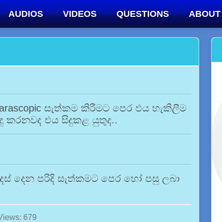
AUDIOS
VIDEOS
QUESTIONS
ABOUT
arascopic සැත්කම කිරීමට පෙර එය හැකිලීම
ු කරනවද එය සිදුකළ යුතුද..
් දෙන පරිදි සැත්කමට පෙර හෝ පසු ලබා
Views: 679