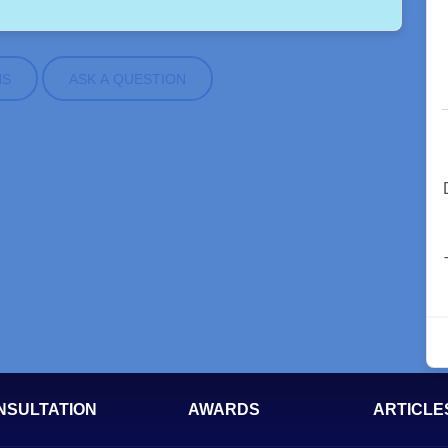
NS
ASK A QUESTION
NSULTATION
AWARDS
ARTICLE