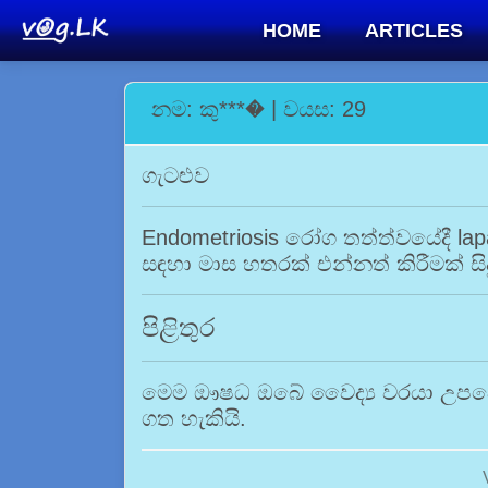
HOME
ARTICLES
නම: කු***� | වයස: 29
ගැටළුව
Endometriosis රෝග තත්ත්වයේදී lap
සඳහා මාස හතරක් එන්නත් කිරීමක් සිද
පිළිතුර
මෙම ඖෂධ ඔබේ වෛද්‍ය වරයා උපදෙස
ගත හැකියි.