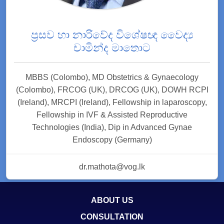
ප්‍රසව හා නාරිවේද විශේෂඥ වෛද්‍ය
චාමින්ද මාතොට
MBBS (Colombo), MD Obstetrics & Gynaecology
(Colombo), FRCOG (UK), DRCOG (UK), DOWH RCPI
(Ireland), MRCPI (Ireland), Fellowship in laparoscopy,
Fellowship in IVF & Assisted Reproductive
Technologies (India), Dip in Advanced Gynae
Endoscopy (Germany)
dr.mathota@vog.lk
ABOUT US
CONSULTATION