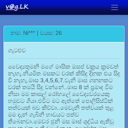
නම: Ni*** | වයස: 26
ගැටළුව
වෛද්‍යතුමනි මගේ මාසික ඔසප් චක්‍රය ක්‍රමවත්
නැහැ.නියමිත මසකට වරක් කිසිදු දිනක එය සිදු
වී නැහැ.මාස 3,4,5,6,7.වැනි මාස ගනනකට
වරක් තමයි සිදු වන්නේ..මාස 8 ක් ප්‍රමාද වීම
නිසා මම කාසල් රෝහලේ වෛද්‍යවරයෙකු
හමුවට ගියා.එවිට මට ඇත්තේ පොලිසිස්ටික්
තත්වයක් බව කිව්වා..මෙවැනි තත්වයක් තුළ
මම දැන් ගැබිනි භාවයට පත්ව
තිබෙනවා.මෙවර ජුනි මස මාස් ශුද්ධිය ඇතිවු