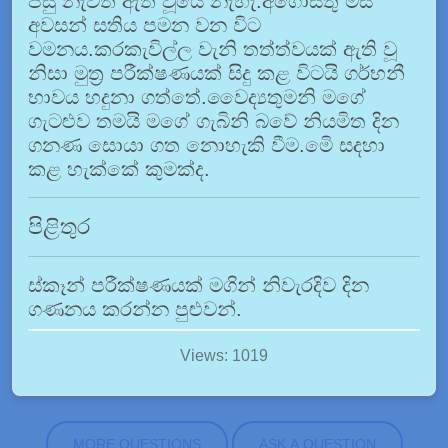
පසු නැවත ඇති වූයේ නැහැ.අගෝස්තු මස
අවසන් සතිය පමන වන විට
වමනය.කරකැවිල්ල වැනි තත්ත්වයක් ඇති වූ
නිසා මුත්‍ර පරීක්ෂණයක් සිදු කළ විටයි ගර්භනී
භාවය හදුනා ගත්තේ.වෛද්‍යතුමනි මගේ
ගැටළුව තමයි මගේ ගැබිනි බවේ නියමිත දින
ගනණ සොයා ගත නොහැකි වීම.මෙි සදහා
කළ හැක්කේ කුමක්ද.
පිළිතුර
ස්කෑන් පරීක්ෂණයක් මගින් නිවැරදිව දින
ගණනය කරන්න පුළුවන්.
Views: 1019
MORE QUESTIONS
ASK A QUESTION