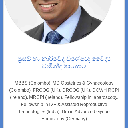
ප්‍රසව හා නාරිවේද විශේෂඥ වෛද්‍ය
චාමින්ද මාතොට
MBBS (Colombo), MD Obstetrics & Gynaecology
(Colombo), FRCOG (UK), DRCOG (UK), DOWH RCPI
(Ireland), MRCPI (Ireland), Fellowship in laparoscopy,
Fellowship in IVF & Assisted Reproductive
Technologies (India), Dip in Advanced Gynae
Endoscopy (Germany)