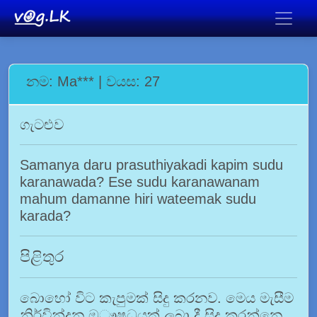
නම: Ma*** | වයස: 27
ගැටළුව
Samanya daru prasuthiyakadi kapim sudu
karanawada? Ese sudu karanawanam
mahum damanne hiri wateemak sudu
karada?
පිළිතුර
බොහෝ විට කැපුමක් සිදු කරනව. මෙය මැසීම
නිර්වින්දන ඔෟෂධයක් ලබා දී සිදු කරන්නෙ