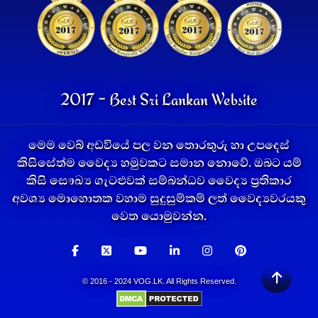
2017 - Best Sri Lankan Website
මෙම වෙබ් අඩවියේ පල වන තොරතුරු හා උපදෙස්
කිසිසේත්ම වෛද්‍ය හමුවකට සමාන නොවේ. ඔබට යම්
කිසි සෞඛ්‍ය ගැටළුවක් සම්බන්ධව වෛද්‍ය ප්‍රතිකාර
අවශ්‍ය මොහොතක වහාම සුදුසුම්කම් ලත් වෛද්‍යවරයකු
වෙත යොමුවන්න.
© 2016 - 2024 VOG.LK. All Rights Reserved.