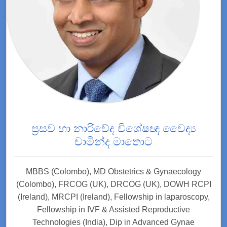
ප්‍රසව හා නාරිවේද විශේෂඥ වෛද්‍ය
චාමින්ද මාතොට
MBBS (Colombo), MD Obstetrics & Gynaecology
(Colombo), FRCOG (UK), DRCOG (UK), DOWH RCPI
(Ireland), MRCPI (Ireland), Fellowship in laparoscopy,
Fellowship in IVF & Assisted Reproductive
Technologies (India), Dip in Advanced Gynae