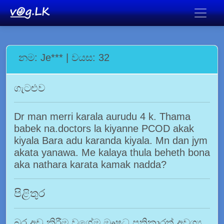
නම: Je*** | වයස: 32
ගැටළුව
Dr man merri karala aurudu 4 k. Thama
babek na.doctors la kiyanne PCOD akak
kiyala Bara adu karanda kiyala. Mn dan jym
akata yanawa. Me kalaya thula beheth bona
aka nathara karata kamak nadda?
පිළිතුර
බර අඩු කිරීම වගේම ඖෂධ ප්‍රතිකාරත් අවශ්‍ය