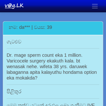
නම: da*** | වයස: 39
ගැටළුව
Dr. mage sperm count eka 1 million.
Varicocele surgery ekakuth kala. bt
wenasak nehe. wifeta 38 yrs. daruwek
labaganna apita kalayuthu hondama option
eka mokakda?
පිළිතුර
මෙම තත්ව යටතේ දරුඵල ලබා ගැනීමට IVF