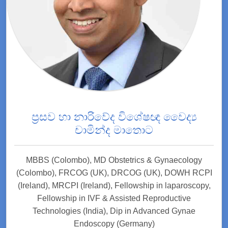
ප්‍රසව හා නාරිවේද විශේෂඥ වෛද්‍ය
චාමින්ද මාතොට
MBBS (Colombo), MD Obstetrics & Gynaecology
(Colombo), FRCOG (UK), DRCOG (UK), DOWH RCPI
(Ireland), MRCPI (Ireland), Fellowship in laparoscopy,
Fellowship in IVF & Assisted Reproductive
Technologies (India), Dip in Advanced Gynae
Endoscopy (Germany)