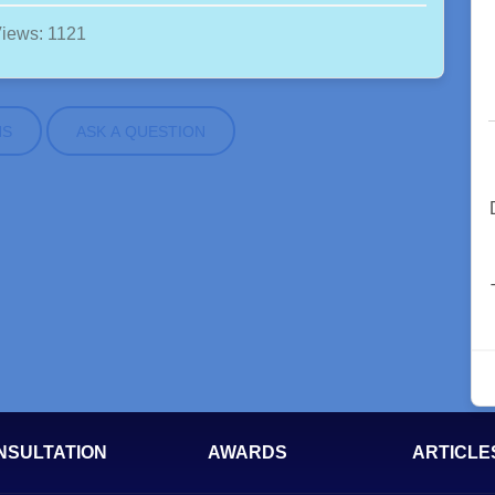
iews: 1121
NS
ASK A QUESTION
NSULTATION
AWARDS
ARTICLE