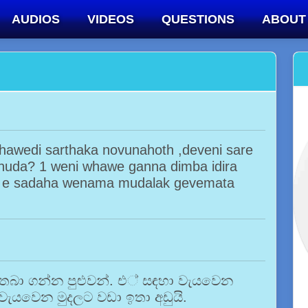
AUDIOS
VIDEOS
QUESTIONS
ABOUT
thawedi sarthaka novunahoth ,deveni sare
thuda? 1 weni whawe ganna dimba idira
a? e sadaha wenama mudalak gevemata
ට තබා ගන්න පුළුවන්. එ් සඳහා වැයවෙන
ා වැයවෙන මුදලට වඩා ඉතා අඩුයි.