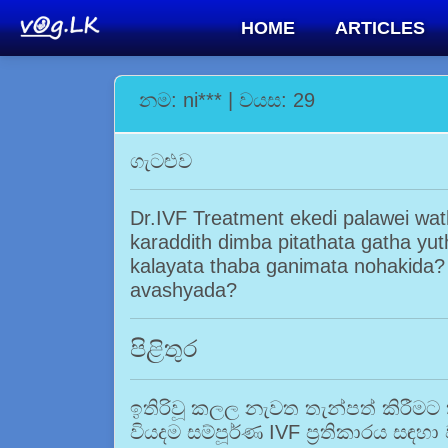
HOME
ARTICLES
නම: ni*** | වයස: 29
ගැටළුව
Dr.IVF Treatment ekedi palawei wa
karaddith dimba pitathata gatha yu
kalayata thaba ganimata nohakid
avashyada?
පිළිතුර
ඉතිරිවූ කලල නැවත තැන්පත් කිරීම
වියදම සම්පූර්ණ IVF ප්‍රතිකාරය සඳහ