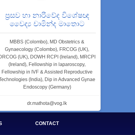
ප්‍රසව හා නාරිවේද විශේෂඥ
වෛද්‍ය චාමින්ද මාතොට
MBBS (Colombo), MD Obstetrics &
Gynaecology (Colombo), FRCOG (UK),
DRCOG (UK), DOWH RCPI (Ireland), MRCPI
(Ireland), Fellowship in laparoscopy,
Fellowship in IVF & Assisted Reproductive
Technologies (India), Dip in Advanced Gynae
Endoscopy (Germany)
dr.mathota@vog.lk
S
CONTACT