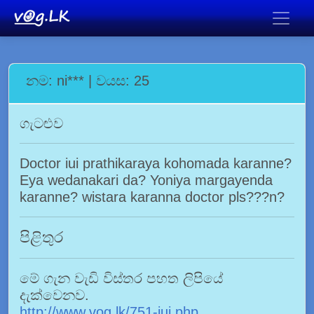
නම: ni*** | වයස: 25
ගැටළුව
Doctor iui prathikaraya kohomada karanne?
Eya wedanakari da? Yoniya margayenda
karanne? wistara karanna doctor pls???n?
පිළිතුර
මේ ගැන වැඩි විස්තර පහත ලිපියේ
දැක්වෙනව.
http://www.vog.lk/751-iui.php