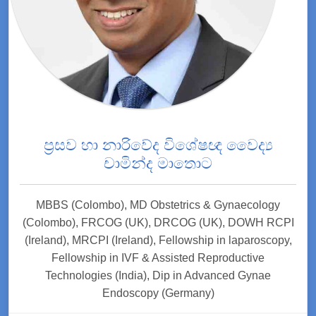
ප්‍රසව හා නාරිවේද විශේෂඥ වෛද්‍ය
චාමින්ද මාතොට
MBBS (Colombo), MD Obstetrics & Gynaecology
(Colombo), FRCOG (UK), DRCOG (UK), DOWH RCPI
(Ireland), MRCPI (Ireland), Fellowship in laparoscopy,
Fellowship in IVF & Assisted Reproductive
Technologies (India), Dip in Advanced Gynae
Endoscopy (Germany)