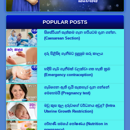
POPULAR POSTS
සිසේරියන් සැත්කම ගැන හරියටම දැන ගන්න.
(Caesarean Section)
දරු පිළිසිඳ ගැනීමට සුදුසුම සරු කාලය
හදිසි ගැබ් ගැනීමක් වලක්වා ගත හැකි ක්‍රම
(Emergency contraception)
ගැබ්ගෙන ඇති දැයි සැකහැර දැන ගන්නේ
මෙහෙමයි (Pregnancy test)
මවු කුස තුල දරුවාගේ වර්ධනය අඩුද? (Intra
Uterine Growth Restriction)
ගර්භණී සමයේ පෝෂණය (Nutrition in
pregnancy)