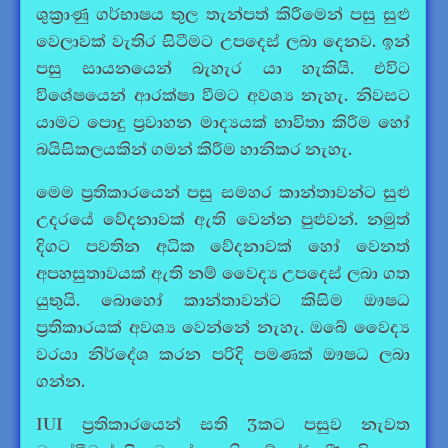
ශුක්‍රාණු ගර්භාෂය තුල තැන්පත් කිරීමෙන් පසු සුළු
වෙලාවක් වැතිර සිටීමට උපදෙස් ලබා දෙනව. ඉන්
පසු සායනයෙන් බැහැර යා හැකියි. එවිට
විශේෂයෙන් ආරක්ෂා වීමට අවශ්‍ය නැහැ. නිවසට
යාමට පොදු ප්‍රවාහන මාද්‍යයක් භාවිතා කිරීම හෝ
බයිසිකලයකින් ගමන් කිරීම හානිකර නැහැ.
මෙම ප්‍රතිකාරයෙන් පසු සමහර කාන්තාවන්ට සුළු
උදරයේ වේදනාවක් ඇති වෙන්න පුළුවන්. නමුත්
දිගට පවතින අධික වේදනාවක් හෝ වෙනත්
අපහසුතාවයක් ඇති නම් වෛද්‍ය උපදෙස් ලබා ගත
යුතුයි. බොහෝ කාන්තාවන්ට කිසිම ඖෂධ
ප්‍රතිකාරයක් අවශ්‍ය වෙන්නේ නැහැ. ඔබේ වෛද්‍ය
වරයා නිර්දේශ කරන පරිදි පමණක් ඖෂධ ලබා
ගන්න.
IUI ප්‍රතිකාරයෙන් සති 3කට පසුව නැවත