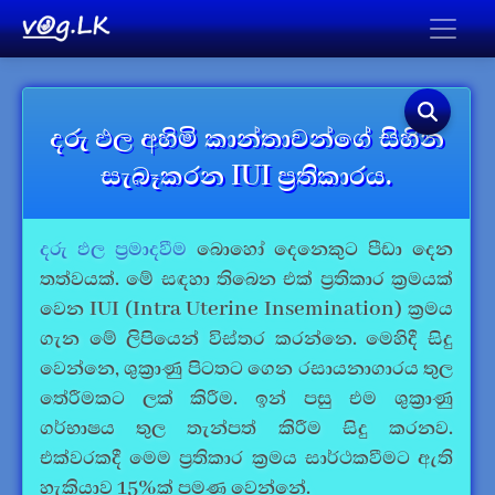
දරු ඵල අහිමි කාන්තාවන්ගේ සිහින
සැබෑකරන IUI ප්‍රතිකාරය.
දරු ඵල ප්‍රමාදවීම
බොහෝ දෙනෙකුට පීඩා දෙන
තත්වයක්. මේ සඳහා තිබෙන එක් ප්‍රතිකාර ක්‍රමයක්
වෙන IUI (Intra Uterine Insemination) ක්‍රමය
ගැන මේ ලිපියෙන් විස්තර කරන්නෙ. මෙහිදී සිදු
වෙන්නෙ, ශුක්‍රාණු පිටතට ගෙන රසායනාගාරය තුල
තේරීමකට ලක් කිරීම. ඉන් පසු එම ශුක්‍රාණු
ගර්භාෂය තුල තැන්පත් කිරීම සිදු කරනව.
එක්වරකදී මෙම ප්‍රතිකාර ක්‍රමය සාර්ථකවීමට ඇති
හැකියාව 15%ක් පමණ වෙන්නේ.