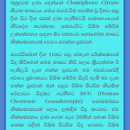
බහුලවම ලබා දෙන්නේ Clomiphene Citrate
කියන ඖෂධය. මෙය ඔසප් වීම ආරම්භ වූ දිනට පසු
දින සිට දින පහක් ලබා ගැනීමටයි සාමාන්‍යයෙන්
නිර්දේශ කරන්නෙ. සමහරවිට ඩිම්බ මේරීම
උත්තේජනය සඳහා මීට අමතරව හෝමෝන ඖෂධ
නික්ෂේපනයක් අවශ්‍ය වෙන්න පුළුවන්.
ඔසප්වීමෙන් දින 11කට පසු ස්කෑන් පරීක්ෂණයක්
සිදු කිරීමෙන් මෙම ඖෂධ නිසි ලෙස ක්‍රියාත්මක වී
ඇතිදැයි දැන ගන්න පුළුවන්. එම අවස්ථාවේදී
අවශ්‍ය ප්‍රමාණයට ඩිම්බ මේරීම සිදුවී ඇති බව දැන
ගන්න පුළුවන්. ඉන් පසුව ඩිම්බ පිටවීම නියමිත
වේලාවට සිදුකර ගැනීමට hCG (
Human
Chorionic Gonadotropin
) හෝමෝනය
නික්ෂේපනයක් ලෙස ලබාදීම සිදු කරනව. එම
නික්ෂේපනය ලබා ගෙන පැය 36කින් පමණ ඩිම්බ
කෝෂ වලින් ඩිම්බ පිටවීම සිදු වෙනව. ඩිම්බ