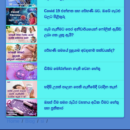
Covid 19 එන්නත සහ ගර්භණී බව. ඔබේ ගැටළු
වලට පිළිතුරු
ගැබ් ගැනීමට පෙර අනිවාර්යයෙන් ෆෝලික් ඇසිඩ්
ලබා ගත යුතු ඇයි?
ගර්භණී සමයේ සුදයාම අවදානම් තත්වයක්ද?
ඩිම්බ මෝරන්නෙ නැති වෙන හේතු
හදිසි උපත් පාලන පෙති ගැනීමේදී වරදින තැන්
ඔසප් වීම සමග රුධිර වහනය අධික වීමට හේතු
සහ ප්‍රතිකාර
Home
Blog
si