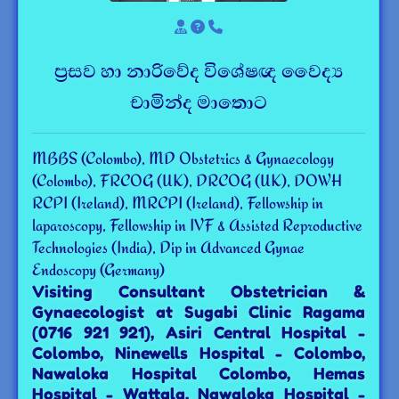
ප්‍රසව හා නාරිවේද විශේෂඥ වෛද්‍ය
චාමින්ද මාතොට
MBBS (Colombo), MD Obstetrics & Gynaecology
(Colombo), FRCOG (UK), DRCOG (UK), DOWH
RCPI (Ireland), MRCPI (Ireland), Fellowship in
laparoscopy, Fellowship in IVF & Assisted Reproductive
Technologies (India), Dip in Advanced Gynae
Endoscopy (Germany)
Visiting Consultant Obstetrician &
Gynaecologist at Sugabi Clinic Ragama
(0716 921 921), Asiri Central Hospital -
Colombo, Ninewells Hospital - Colombo,
Nawaloka Hospital Colombo, Hemas
Hospital - Wattala, Nawaloka Hospital -