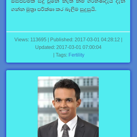
ඔසප්වීමක් සිදු වුනේ නැති නම් ගර්භණීදැයි දැන
ගන්න මුත්‍රා පරීක්ෂා කර බැලීම සුදුසුයි.
Views: 113695 | Published: 2017-03-01 04:28:12 |
Updated: 2017-03-01 07:00:04
| Tags:
Fertility