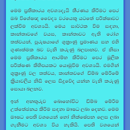
මෙම ප්‍රතිකාරය අවශ්‍යදැයි තීරණය කිරීමට පෙර
ඔබ විශේෂඥ වෛද්‍ය වරයෙකු යටතේ පරීක්ෂාවට
ලක්වීම අවශ්‍යයි. මෙය සාර්ථක වීම සඳහා,
කාන්තාවගේ වයස, කාන්තාවට ඇති රෝග
තත්වයන්, පුරුෂයාගේ ශුක්‍රාණු ප්‍රමාණය සහ එහි
ගුණාත්මක බව වැනි කරුණු බලපානව. ඒ නිසා
මෙම ප්‍රතිකාරය ආරම්භ කිරීමට පෙර මූලික
පරීක්ෂණ කිහිපයකට යොමුවීම අවශ්‍යයි. එමගින්
ශුක්‍රාණු වල තත්වය, කාන්තවගේ ඩිම්බ මේරීමේ
ක්‍රියාවලිය නිසි ලෙස සිදුවේද යන්න වැනි කරුණු
සොයා බලනව.
ඉන් අනතුරුව බොහෝවිට ඩිම්බ මේරීම
උත්තේජනය කිරීම සඳහා ඖෂධ ලබා දෙනව. මෙම
ඖෂධ පෙති වශයෙන් හෝ නික්ෂේපන ලෙස ලබා
ගැනීමට අවශ්‍ය විය හැකියි. පෙති වශයෙන්