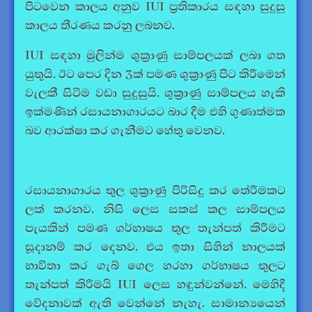
පිටවෙන කාලය අනුව IUI ප්‍රතිකාරය සඳහා සුදුසු
කාලය තීරණය කරනු ලබනව.
IUI සඳහා මුලින්ම ශුක්‍රාණු සාම්පලයක් ලබා ගත
යුතුයි. ඊට පෙර දින 3ක් පමණ ශුක්‍රාණු පිට කිරීමෙන්
වැලකී සිටීම වඩා සුදුසුයි. ශුක්‍රාණු සාම්පලය හැකි
ඉක්මණින් රසායනාගාරයට බාර දීම එහි ගුණාත්මක
බව ආරක්ෂා කර ගැනීමට හේතු වෙනව.
රසායනාගාරය තුල ශුක්‍රාණු පිරිසිදු කර තේරීමකට
ලක් කරනව. නිසි ලෙස සකස් කල සාම්පලය
පැයකින් පමණ ගර්භාෂය තුල තැන්පත් කිරීමට
සූදානම් කර දෙනව. එය ඉතා සිහින් නාලයක්
භාවිතා කර ගැබ් ගෙල හරහා ගර්භාෂය තුලට
තැන්පත් කිරීමයි IUI ලෙස හඳුන්වන්නේ. මෙහිදී
වේදනාවක් ඇති වෙන්නේ නැහැ. සාමාන්‍යයෙන්