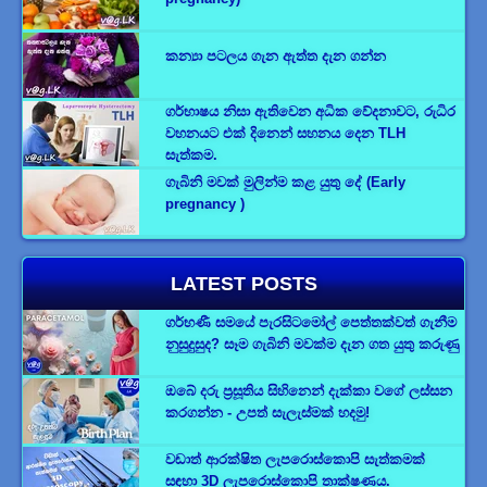
කන්‍යා පටලය ගැන ඇත්ත දැන ගන්න
ගර්භාෂය නිසා ඇතිවෙන අධික වේදනාවට, රුධිර
වහනයට එක් දිනෙන් සහනය දෙන TLH
සැත්කම.
ගැබිනි මවක් මුලින්ම කළ යුතු දේ (Early
pregnancy )
LATEST POSTS
ගර්භණී සමයේ පැරසිටමෝල් පෙත්තක්වත් ගැනීම
නුසුදුසුද? සෑම ගැබිනි මවක්ම දැන ගත යුතු කරුණු
ඔබේ දරු ප්‍රසූතිය සිහිනෙන් දැක්කා වගේ ලස්සන
කරගන්න - උපත් සැලැස්මක් හදමු!
වඩාත් ආරක්ෂිත ලැපරොස්කොපි සැත්කමක්
සඳහා 3D ලැපරොස්කොපි තාක්ෂණය.