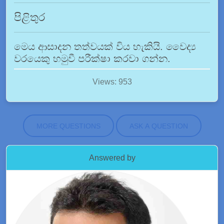
පිළිතුර
මෙය ආසාදන තත්වයක් විය හැකියි. වෛද්‍ය
වරයෙකු හමුවී පරීක්ෂා කරවා ගන්න.
Views: 953
MORE QUESTIONS
ASK A QUESTION
Answered by