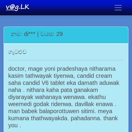
නම: di*** | වයස: 29
ගැටළුව
doctor, mage yoni pradeshaya nitharama
kasim tathwayak tiyenwa, candid cream
saha candid V6 tablet eka damath aduwak
naha . nithara kaha pata ganakam
diyarayak wahanaya wenawa. ekathu
weemedi godak ridenwa. davillak enawa .
man babek balaporottuwen sitimi. meya
kumana thathwayakda. pahadanna. thank
you .