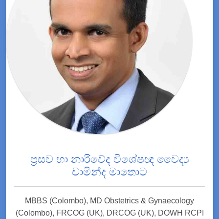
ප්‍රසව හා නාරිවේද විශේෂඥ වෛද්‍ය
චාමින්ද මාතොට
MBBS (Colombo), MD Obstetrics & Gynaecology
(Colombo), FRCOG (UK), DRCOG (UK), DOWH RCPI