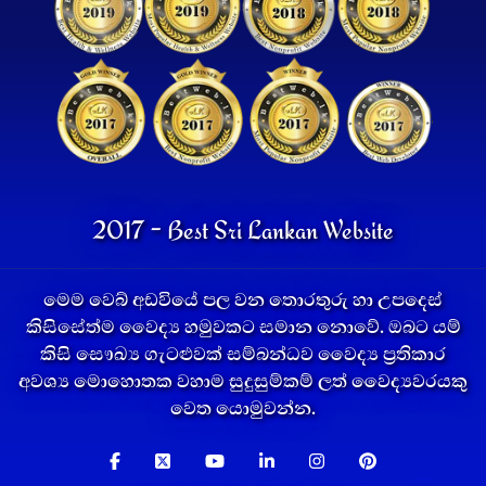
2017 - Best Sri Lankan Website
මෙම වෙබ් අඩවියේ පල වන තොරතුරු හා උපදෙස්
කිසිසේත්ම වෛද්‍ය හමුවකට සමාන නොවේ. ඔබට යම්
කිසි සෞඛ්‍ය ගැටළුවක් සම්බන්ධව වෛද්‍ය ප්‍රතිකාර
අවශ්‍ය මොහොතක වහාම සුදුසුම්කම් ලත් වෛද්‍යවරයකු
වෙත යොමුවන්න.