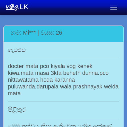
නම: Mi*** | වයස: 26
ගැටළුව
docter mata pco kiyala vog kenek
kiwa.mata masa 3kta beheth dunna.pco
nittawatama hoda karanna
puluwanda.darupala wala prashnayak weida
mata
පිළිතුර
මෙම තත්වය නිසා ඇතිවෙන රෝග ලක්ෂණ