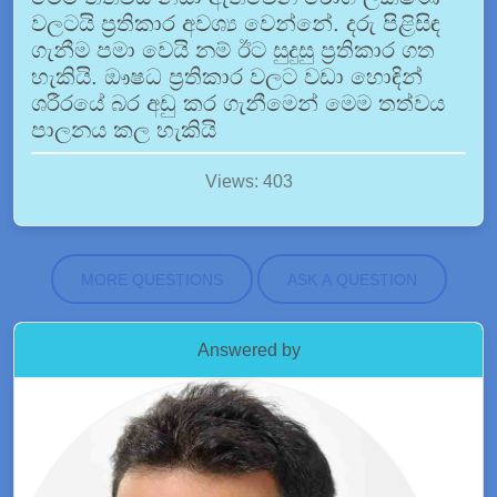
වලටයි ප්‍රතිකාර අවශ්‍ය වෙන්නේ. දරු පිළිසිඳ
ගැනීම පමා වෙයි නම් ඊට සුදුසු ප්‍රතිකාර ගත
හැකියි. ඖෂධ ප්‍රතිකාර වලට වඩා හොඳින්
ශරීරයේ බර අඩු කර ගැනීමෙන් මෙම තත්වය
පාලනය කල හැකියි
Views: 403
MORE QUESTIONS
ASK A QUESTION
Answered by