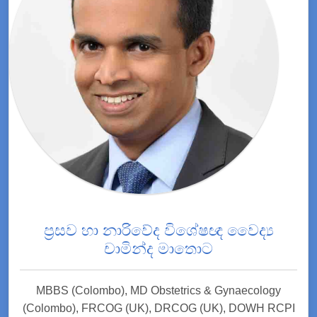
ප්‍රසව හා නාරිවේද විශේෂඥ වෛද්‍ය
චාමින්ද මාතොට
MBBS (Colombo), MD Obstetrics & Gynaecology
(Colombo), FRCOG (UK), DRCOG (UK), DOWH RCPI