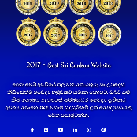
2017 - Best Sri Lankan Website
මෙම වෙබ් අඩවියේ පල වන තොරතුරු හා උපදෙස්
කිසිසේත්ම වෛද්‍ය හමුවකට සමාන නොවේ. ඔබට යම්
කිසි සෞඛ්‍ය ගැටළුවක් සම්බන්ධව වෛද්‍ය ප්‍රතිකාර
අවශ්‍ය මොහොතක වහාම සුදුසුම්කම් ලත් වෛද්‍යවරයකු
වෙත යොමුවන්න.