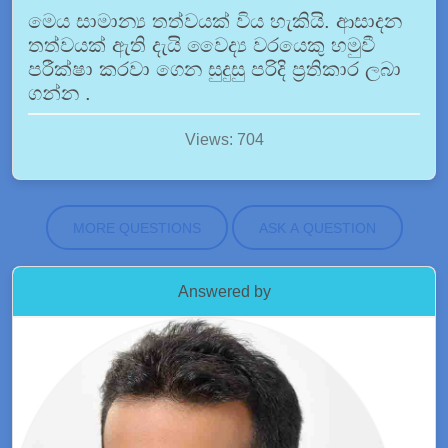
මෙය සාමාන්‍ය තත්වයක් විය හැකියි. ආසාදන
තත්වයක් ඇති දැයි වෛද්‍ය වරයෙකු හමුවී
පරීක්ෂා කරවා ගෙන සුදුසු පරිදි ප්‍රතිකාර ලබා
ගන්න .
Views: 704
MORE QUESTIONS
ASK A QUESTION
Answered by