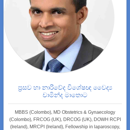
ප්‍රසව හා නාරිවේද විශේෂඥ වෛද්‍ය
චාමින්ද මාතොට
MBBS (Colombo), MD Obstetrics & Gynaecology
(Colombo), FRCOG (UK), DRCOG (UK), DOWH RCPI
(Ireland), MRCPI (Ireland), Fellowship in laparoscopy,