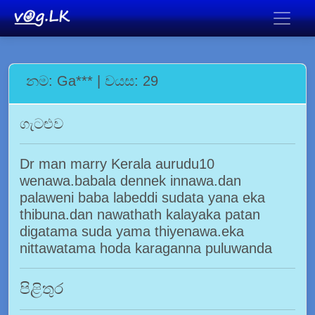
නම: Ga*** | වයස: 29
ගැටළුව
Dr man marry Kerala aurudu10
wenawa.babala dennek innawa.dan
palaweni baba labeddi sudata yana eka
thibuna.dan nawathath kalayaka patan
digatama suda yama thiyenawa.eka
nittawatama hoda karaganna puluwanda
පිළිතුර