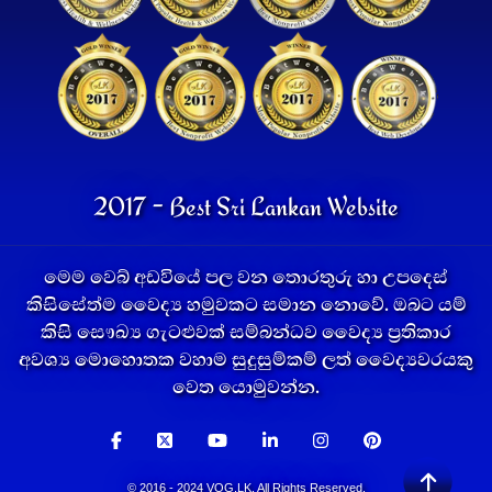
2017 - Best Sri Lankan Website
මෙම වෙබ් අඩවියේ පල වන තොරතුරු හා උපදෙස්
කිසිසේත්ම වෛද්‍ය හමුවකට සමාන නොවේ. ඔබට යම්
කිසි සෞඛ්‍ය ගැටළුවක් සම්බන්ධව වෛද්‍ය ප්‍රතිකාර
අවශ්‍ය මොහොතක වහාම සුදුසුම්කම් ලත් වෛද්‍යවරයකු
වෙත යොමුවන්න.
© 2016 - 2024 VOG.LK. All Rights Reserved.