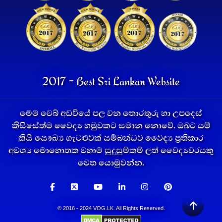
2017 - Best Sri Lankan Website
මෙම වෙබ් අඩවියේ පල වන තොරතුරු හා උපදෙස්
කිසිසේත්ම වෛද්‍ය හමුවකට සමාන නොවේ. ඔබට යම්
කිසි සෞඛ්‍ය ගැටළුවක් සම්බන්ධව වෛද්‍ය ප්‍රතිකාර
අවශ්‍ය මොහොතක වහාම සුදුසුම්කම් ලත් වෛද්‍යවරයකු
වෙත යොමුවන්න.
© 2016 - 2024 VOG.LK. All Rights Reserved.