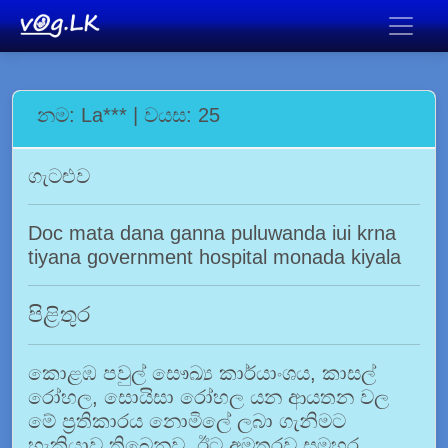
නම: La*** | වයස: 25
ගැටළුව
Doc mata dana ganna puluwanda iui krna
tiyana government hospital monada kiyala
පිළිතුර
කොළඹ පවුල් සෞඛ්‍ය කාර්යාංශය, කාසල්
රෝහල, සොයිසා රෝහල යන ආයතන වල
මේ ප්‍රතිකාරය නොමිලේ ලබා ගැනිමට
හැකියාව තිබෙනව. ඊට අමතරව සමහර