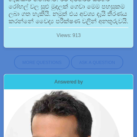
රෝහල් වල සුළු මුදලක් ගෙවා මෙම පහසුකම
ලබා ගත හැකියි. නමුත් එය අවශ්‍ය දැයි තීරණය
කරන්නේ වෛද්‍ය පරීක්ෂණ වලින් අනතුරුවයි.
Views: 913
MORE QUESTIONS
ASK A QUESTION
Answered by