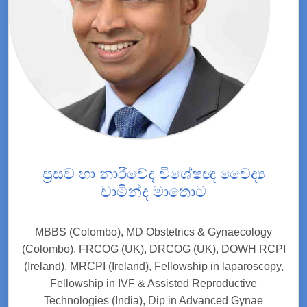
ප්‍රසව හා නාරිවේද විශේෂඥ වෛද්‍ය
චාමින්ද මාතොට
MBBS (Colombo), MD Obstetrics & Gynaecology
(Colombo), FRCOG (UK), DRCOG (UK), DOWH RCPI
(Ireland), MRCPI (Ireland), Fellowship in laparoscopy,
Fellowship in IVF & Assisted Reproductive
Technologies (India), Dip in Advanced Gynae