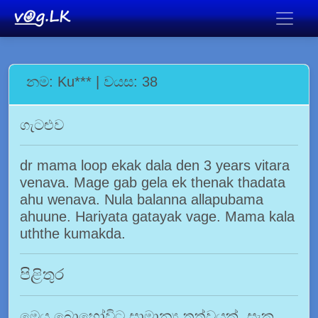
නම: Ku*** | වයස: 38
ගැටළුව
dr mama loop ekak dala den 3 years vitara
venava. Mage gab gela ek thenak thadata
ahu wenava. Nula balanna allapubama
ahuune. Hariyata gatayak vage. Mama kala
uththe kumakda.
පිළිතුර
මෙය බොහෝවිට සාමාන්‍ය තත්වයක්. සැක