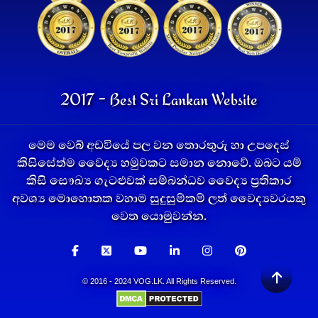
2017 - Best Sri Lankan Website
මෙම වෙබ් අඩවියේ පල වන තොරතුරු හා උපදෙස්
කිසිසේත්ම වෛද්‍ය හමුවකට සමාන නොවේ. ඔබට යම්
කිසි සෞඛ්‍ය ගැටළුවක් සම්බන්ධව වෛද්‍ය ප්‍රතිකාර
අවශ්‍ය මොහොතක වහාම සුදුසුම්කම් ලත් වෛද්‍යවරයකු
වෙත යොමුවන්න.
© 2016 - 2024 VOG.LK. All Rights Reserved.