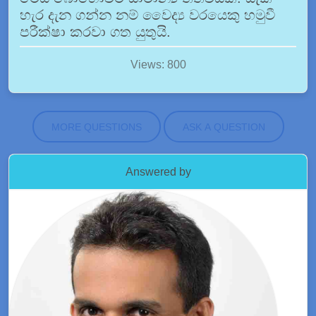
හැර දැන ගන්න නම් වෛද්‍ය වරයෙකු හමුවී
පරීක්ෂා කරවා ගත යුතුයි.
Views: 800
MORE QUESTIONS
ASK A QUESTION
Answered by