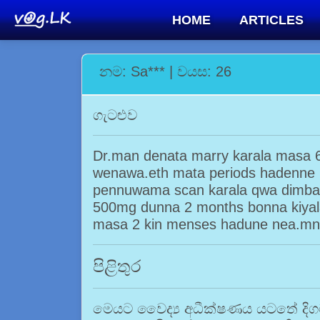
HOME
ARTICLES
නම: Sa*** | වයස: 26
ගැටළුව
Dr.man denata marry karala masa 
wenawa.eth mata periods hadenne
pennuwama scan karala qwa dimba k
500mg dunna 2 months bonna kiyala
masa 2 kin menses hadune nea.m
පිළිතුර
මෙයට වෛද්‍ය අධීක්ෂණය යටතේ දිගටම ප