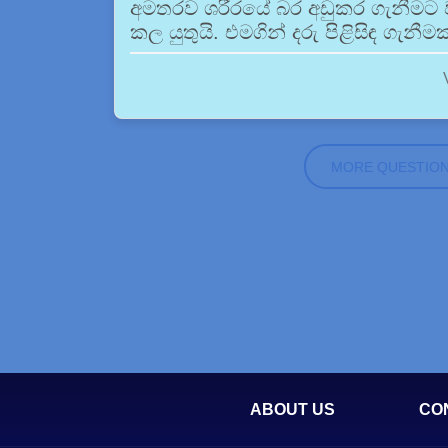
අමතරව ශරීරයේ බර අඩුකර ගැනීමට ව
කල යුතුයි. එමගින් දරු පිළිසිඳ ගැන
MORE QUESTIO
ABOUT US
CO