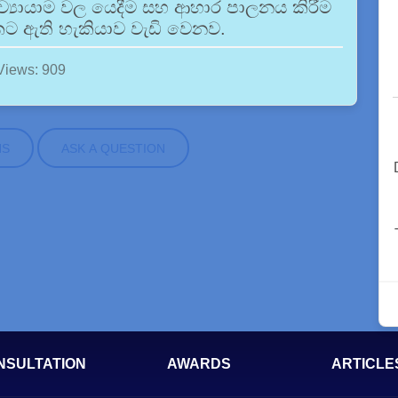
්‍යායාම වල යෙදීම සහ ආහාර පාලනය කිරීම
ීමකට ඇති හැකියාව වැඩි වෙනව.
Views: 909
NS
ASK A QUESTION
NSULTATION
AWARDS
ARTICLE