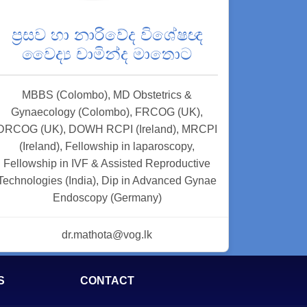
ප්‍රසව හා නාරිවේද විශේෂඥ
වෛද්‍ය චාමින්ද මාතොට
MBBS (Colombo), MD Obstetrics &
Gynaecology (Colombo), FRCOG (UK),
DRCOG (UK), DOWH RCPI (Ireland), MRCPI
(Ireland), Fellowship in laparoscopy,
Fellowship in IVF & Assisted Reproductive
Technologies (India), Dip in Advanced Gynae
Endoscopy (Germany)
dr.mathota@vog.lk
S
CONTACT