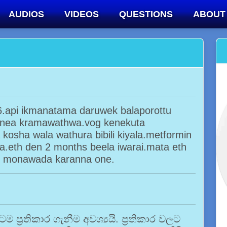
AUDIOS
VIDEOS
QUESTIONS
ABOUT
6.api ikmanatama daruwek balaporottu
 nea kramawathwa.vog kenekuta
osha wala wathura bibili kiyala.metformin
.eth den 2 months beela iwarai.mata eth
n monawada karanna one.
්‍රතිකාර ගැනීම අවශ්‍යයි. ප්‍රතිකාර වලට