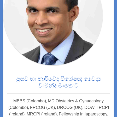
ප්‍රසව හා නාරිවේද විශේෂඥ වෛද්‍ය
චාමින්ද මාතොට
MBBS (Colombo), MD Obstetrics & Gynaecology
(Colombo), FRCOG (UK), DRCOG (UK), DOWH RCPI
(Ireland), MRCPI (Ireland), Fellowship in laparoscopy,