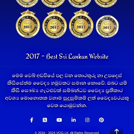
2017 - Best Sri Lankan Website
මෙම වෙබ් අඩවියේ පල වන තොරතුරු හා උපදෙස්
කිසිසේත්ම වෛද්‍ය හමුවකට සමාන නොවේ. ඔබට යම්
කිසි සෞඛ්‍ය ගැටළුවක් සම්බන්ධව වෛද්‍ය ප්‍රතිකාර
අවශ්‍ය මොහොතක වහාම සුදුසුම්කම් ලත් වෛද්‍යවරයකු
වෙත යොමුවන්න.
© 2016 - 2024 VOG.LK. All Rights Reserved.