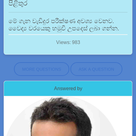
පිළිතුර
මේ ගැන වැඩිදුර පරීක්ෂණ අවශ්‍ය වෙනව.
වෛද්‍ය වරයෙකු හමුවී උපදෙස් ලබා ගන්න.
Views: 983
MORE QUESTIONS
ASK A QUESTION
Answered by