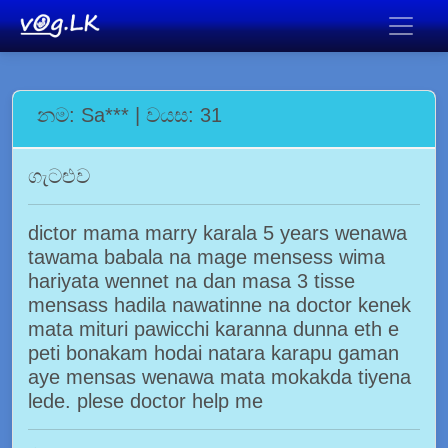
නම: Sa*** | වයස: 31
ගැටළුව
dictor mama marry karala 5 years wenawa
tawama babala na mage mensess wima
hariyata wennet na dan masa 3 tisse
mensass hadila nawatinne na doctor kenek
mata mituri pawicchi karanna dunna eth e
peti bonakam hodai natara karapu gaman
aye mensas wenawa mata mokakda tiyena
lede. plese doctor help me