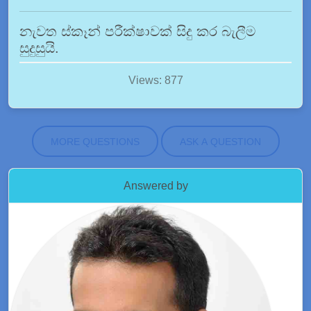
නැවත ස්කෑන් පරීක්ෂාවක් සිදු කර බැලීම
සුදුසුයි.
Views: 877
MORE QUESTIONS
ASK A QUESTION
Answered by