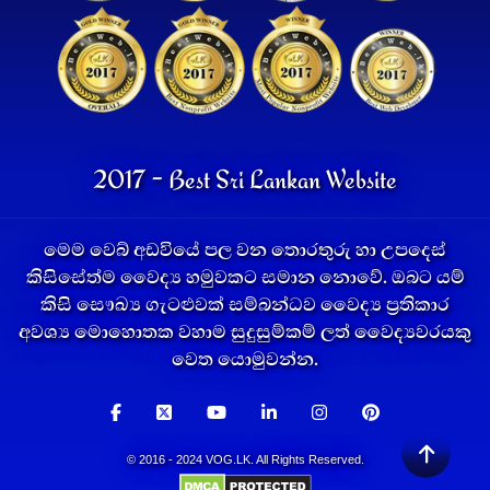
2017 - Best Sri Lankan Website
මෙම වෙබ් අඩවියේ පල වන තොරතුරු හා උපදෙස්
කිසිසේත්ම වෛද්‍ය හමුවකට සමාන නොවේ. ඔබට යම්
කිසි සෞඛ්‍ය ගැටළුවක් සම්බන්ධව වෛද්‍ය ප්‍රතිකාර
අවශ්‍ය මොහොතක වහාම සුදුසුම්කම් ලත් වෛද්‍යවරයකු
වෙත යොමුවන්න.
© 2016 - 2024 VOG.LK. All Rights Reserved.