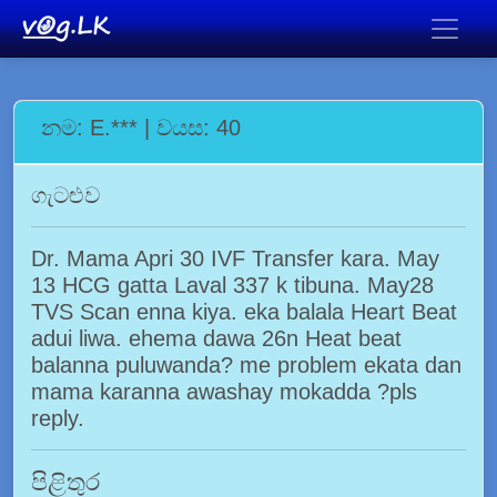
නම: E.*** | වයස: 40
ගැටළුව
Dr. Mama Apri 30 IVF Transfer kara. May
13 HCG gatta Laval 337 k tibuna. May28
TVS Scan enna kiya. eka balala Heart Beat
adui liwa. ehema dawa 26n Heat beat
balanna puluwanda? me problem ekata dan
mama karanna awashay mokadda ?pls
reply.
පිළිතුර