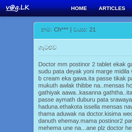
HOME
ARTICLES
නම: Ch*** | වයස: 21
ගැටළුව
Doctor mm postinor 2 tablet ekak 
sudu pata deyak yoni marge midila
b cream eka gawa.ita passe tikak 
mukuth awlak thibbe na..mensas h
gathiyak aawa..kasanna gaththa..it
passe aymath duburu pata sraway
haduna.ethakota issella mensas na
thama aduwak na doctor.kisima wed
danuth ehemay.mama postinor2 pawi
mehema une na...ane plz doctor h