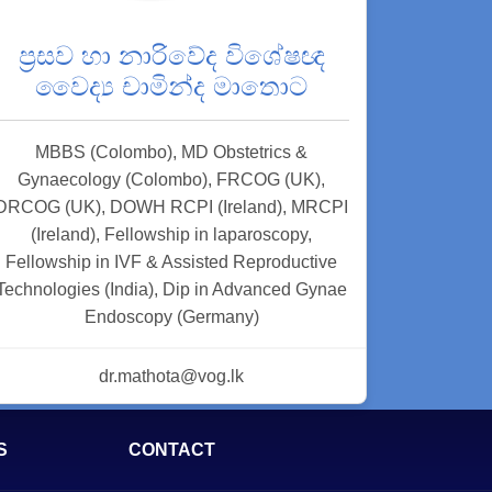
ප්‍රසව හා නාරිවේද විශේෂඥ
වෛද්‍ය චාමින්ද මාතොට
MBBS (Colombo), MD Obstetrics &
Gynaecology (Colombo), FRCOG (UK),
DRCOG (UK), DOWH RCPI (Ireland), MRCPI
(Ireland), Fellowship in laparoscopy,
Fellowship in IVF & Assisted Reproductive
Technologies (India), Dip in Advanced Gynae
Endoscopy (Germany)
dr.mathota@vog.lk
S
CONTACT