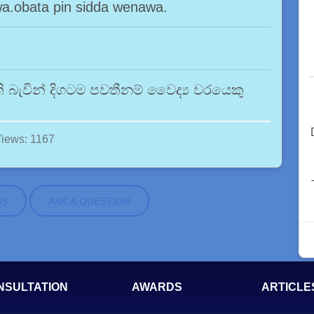
wa.obata pin sidda wenawa.
 බැවින් දිගටම පවතීනම් වෛද්‍ය වරයෙකු
iews: 1167
NS
ASK A QUESTION
NSULTATION
AWARDS
ARTICLE