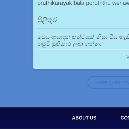
prathikarayak bala poroththu wena
පිළිතුර
මෙය ආසාදන තත්වයක් නිසා විය හැකි
හමුවී ප්‍රතිකාර ලබා ගන්න.
V
MORE QUESTIO
ABOUT US
CO