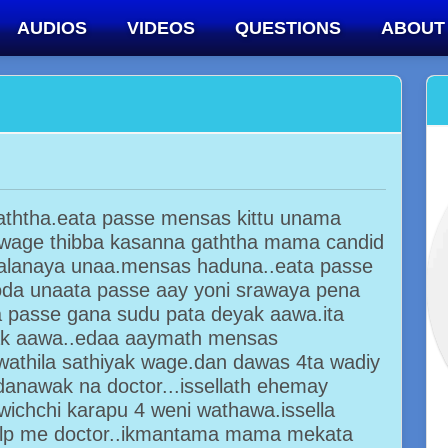
AUDIOS
VIDEOS
QUESTIONS
ABOUT
gaththa.eata passe mensas kittu unama
 wage thibba kasanna gaththa mama candid
palanaya unaa.mensas haduna..eata passe
oda unaata passe aay yoni srawaya pena
a passe gana sudu pata deyak aawa.ita
ak aawa..edaa aaymath mensas
wathila sathiyak wage.dan dawas 4ta wadiy
anawak na doctor...issellath ehemay
chchi karapu 4 weni wathawa.issella
elp me doctor..ikmantama mama mekata