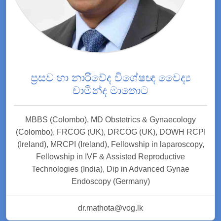
ප්‍රසව හා නාරිවේද විශේෂඥ වෛද්‍ය
චාමින්ද මාතොට
MBBS (Colombo), MD Obstetrics & Gynaecology
(Colombo), FRCOG (UK), DRCOG (UK), DOWH RCPI
(Ireland), MRCPI (Ireland), Fellowship in laparoscopy,
Fellowship in IVF & Assisted Reproductive
Technologies (India), Dip in Advanced Gynae
Endoscopy (Germany)
dr.mathota@vog.lk