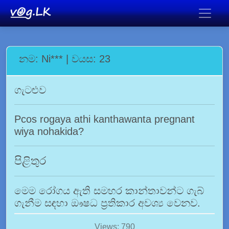
නම: Ni*** | වයස: 23
ගැටළුව
Pcos rogaya athi kanthawanta pregnant
wiya nohakida?
පිළිතුර
මෙම රෝගය ඇති සමහර කාන්තාවන්ට ගැබ්
ගැනීම සඳහා ඖෂධ ප්‍රතිකාර අවශ්‍ය වෙනව.
Views: 790