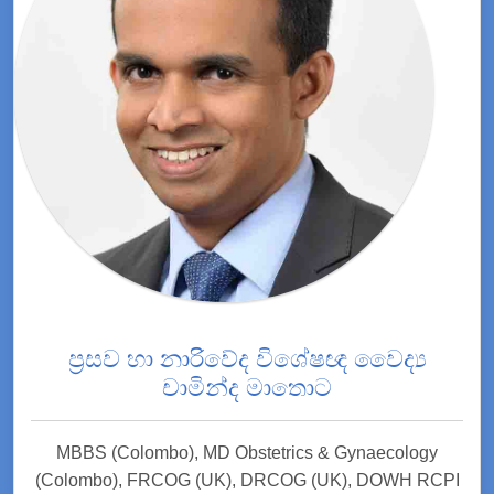
ප්‍රසව හා නාරිවේද විශේෂඥ වෛද්‍ය
චාමින්ද මාතොට
MBBS (Colombo), MD Obstetrics & Gynaecology
(Colombo), FRCOG (UK), DRCOG (UK), DOWH RCPI