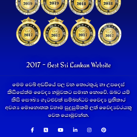
2017 - Best Sri Lankan Website
මෙම වෙබ් අඩවියේ පල වන තොරතුරු හා උපදෙස්
කිසිසේත්ම වෛද්‍ය හමුවකට සමාන නොවේ. ඔබට යම්
කිසි සෞඛ්‍ය ගැටළුවක් සම්බන්ධව වෛද්‍ය ප්‍රතිකාර
අවශ්‍ය මොහොතක වහාම සුදුසුම්කම් ලත් වෛද්‍යවරයකු
වෙත යොමුවන්න.