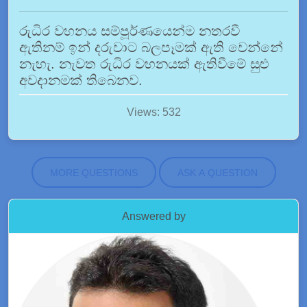
රුධිර වහනය සම්පූර්ණයෙන්ම නතරවී
ඇතිනම් ඉන් දරුවාට බලපෑමක් ඇති වෙන්නේ
නැහැ. නැවත රුධිර වහනයක් ඇතිවීමේ සුළු
අවදානමක් තිබෙනව.
Views: 532
MORE QUESTIONS
ASK A QUESTION
Answered by