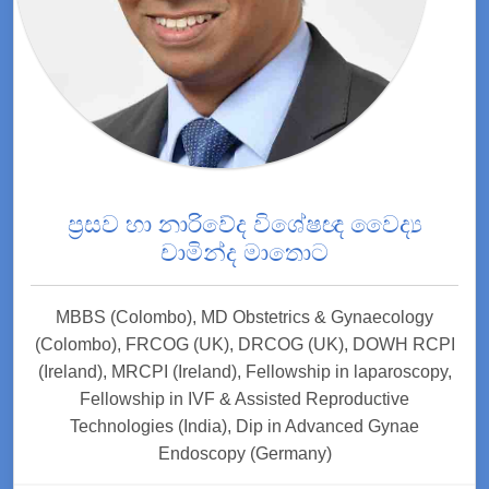
ප්‍රසව හා නාරිවේද විශේෂඥ වෛද්‍ය
චාමින්ද මාතොට
MBBS (Colombo), MD Obstetrics & Gynaecology
(Colombo), FRCOG (UK), DRCOG (UK), DOWH RCPI
(Ireland), MRCPI (Ireland), Fellowship in laparoscopy,
Fellowship in IVF & Assisted Reproductive
Technologies (India), Dip in Advanced Gynae
Endoscopy (Germany)