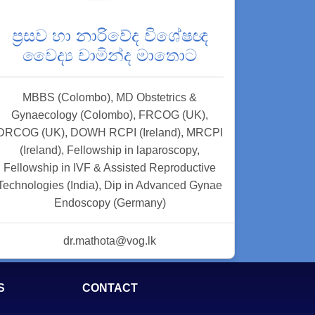
ප්‍රසව හා නාරිවේද විශේෂඥ
වෛද්‍ය චාමින්ද මාතොට
MBBS (Colombo), MD Obstetrics &
Gynaecology (Colombo), FRCOG (UK),
DRCOG (UK), DOWH RCPI (Ireland), MRCPI
(Ireland), Fellowship in laparoscopy,
Fellowship in IVF & Assisted Reproductive
Technologies (India), Dip in Advanced Gynae
Endoscopy (Germany)
dr.mathota@vog.lk
S
CONTACT