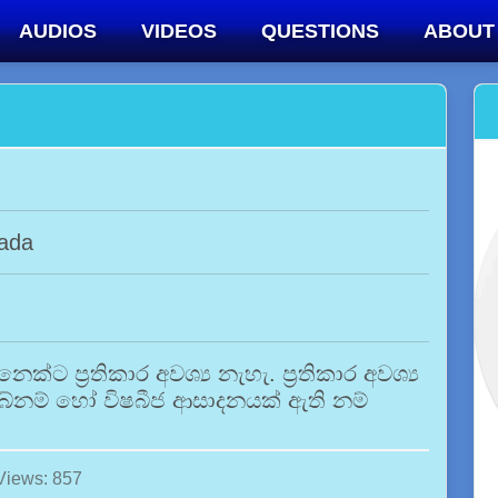
AUDIOS
VIDEOS
QUESTIONS
ABOUT
wada
ට ප්‍රතිකාර අවශ්‍ය නැහැ. ප්‍රතිකාර අවශ්‍ය
බේනම් හෝ විෂබීජ ආසාදනයක් ඇති නම්
Views: 857