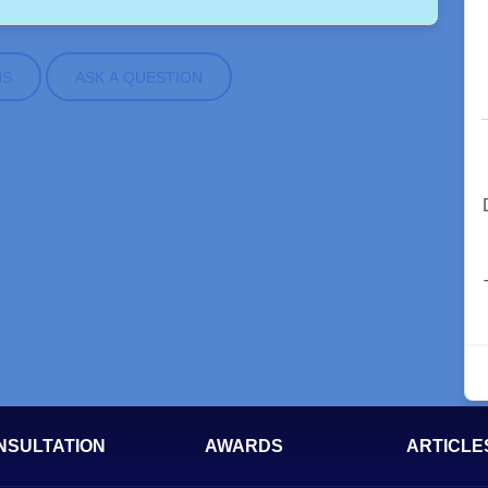
NS
ASK A QUESTION
NSULTATION
AWARDS
ARTICLE