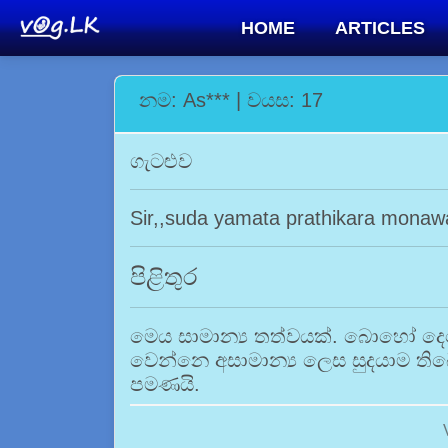
HOME
ARTICLES
නම: As*** | වයස: 17
ගැටළුව
Sir,,suda yamata prathikara mona
පිළිතුර
මෙය සාමාන්‍ය තත්වයක්. බොහෝ දෙනෙක්
වෙන්නෙ අසාමාන්‍ය ලෙස සුදයාම ති
පමණයි.