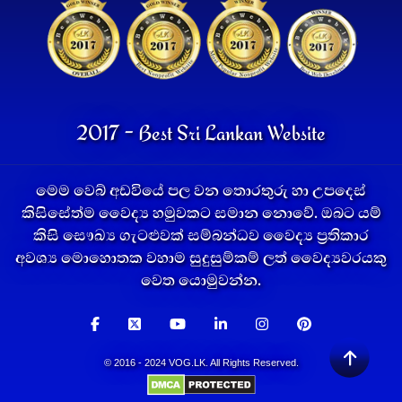
2017 - Best Sri Lankan Website
මෙම වෙබ් අඩවියේ පල වන තොරතුරු හා උපදෙස්
කිසිසේත්ම වෛද්‍ය හමුවකට සමාන නොවේ. ඔබට යම්
කිසි සෞඛ්‍ය ගැටළුවක් සම්බන්ධව වෛද්‍ය ප්‍රතිකාර
අවශ්‍ය මොහොතක වහාම සුදුසුම්කම් ලත් වෛද්‍යවරයකු
වෙත යොමුවන්න.
© 2016 - 2024 VOG.LK. All Rights Reserved.