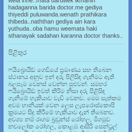
wela inne..mata daruwek ikmanin
hadaganna barida doctor.me gediya
thiyeddi puluwanda.wenath prathikara
thibeda..naththan gediya ain kara
yuthuda..oba hamu weemata haki
sthanayak sadahan karanna doctor thanks..
පිළිතුර
ෆයිබ්‍රොයිඩ් ගෙඩියේ ප්‍රමාණය සහ තිබෙන
ස්ථානය අනුව ඉන් දරු පිලිසිඳ ගැනීමට ඇති
බලපෑම වෙනස් වෙන්න පුළුවන්. සමහර
ෆයිබ්‍රොයිඩ් ඉවත් කිරීම නිසා දරු පිළිසිඳ
ගැනීමේ හැකියාව වැඩි වෙනව. මෙම සැත්කම
අවම හානියක් වෙන ලෙස ලැපරොස්කොපි
ක්‍රමයට සිදු කිරීමේ හැකියාව දැන් තිබෙනව.
අවශ්‍ය නම් රාගම බ්‍රවුන්ස් රෝහල, මීගමුව
නවලෝක රෝහල, කොළඹ ආසිරි සෙන්ට්‍රල්