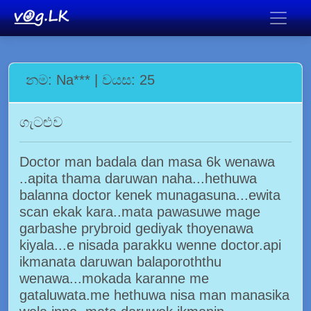
නම: Na*** | වයස: 25
ගැටළුව
Doctor man badala dan masa 6k wenawa
..apita thama daruwan naha...hethuwa
balanna doctor kenek munagasuna...ewita
scan ekak kara..mata pawasuwe mage
garbashe prybroid gediyak thoyenawa
kiyala...e nisada parakku wenne doctor.api
ikmanata daruwan balaporoththu
wenawa...mokada karanne me
gataluwata.me hethuwa nisa man manasika