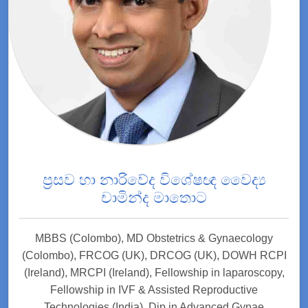
ප්‍රසව හා නාරිවේද විශේෂඥ වෛද්‍ය
චාමින්ද මාතොට
MBBS (Colombo), MD Obstetrics & Gynaecology
(Colombo), FRCOG (UK), DRCOG (UK), DOWH RCPI
(Ireland), MRCPI (Ireland), Fellowship in laparoscopy,
Fellowship in IVF & Assisted Reproductive
Technologies (India), Dip in Advanced Gynae