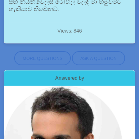
සහ නයින්වෙල්ස් රෝහල් වලදී මා හමුවීමට
හැකියාව තිබෙනව.
Views: 846
MORE QUESTIONS
ASK A QUESTION
Answered by