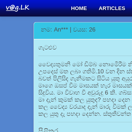
HOME
ARTICLES
නම: An*** | වයස: 26
ගැටළුව
⁣වෛද්‍යතුමනි මාේ ඩිම්බ නොමෙීරී
උපදෙස් මත ලබා ගතිමි.10 වන දින ස
බවත් පිලිසිද ගැනීමකට සිටිය යුතු අයු
මාගෙ ඔසප් වීම මාසයක් හැර මාසයක
සිදුවිය. මා විවාහ වී අවුරුදු 6 කි. ග
මා දැන් කුමක් කල යුතුද? පහදා දෙන ම
කල වෛද්‍ය වරයාද දැන් මාරු වීමක් 
කල යුතු දැ පහදා දෙන්න. ස්තුතිවන්ත
පිළිතුර