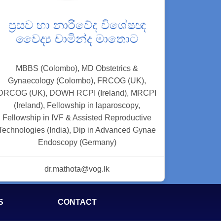
ප්‍රසව හා නාරිවේද විශේෂඥ
වෛද්‍ය චාමින්ද මාතොට
MBBS (Colombo), MD Obstetrics &
Gynaecology (Colombo), FRCOG (UK),
DRCOG (UK), DOWH RCPI (Ireland), MRCPI
(Ireland), Fellowship in laparoscopy,
Fellowship in IVF & Assisted Reproductive
Technologies (India), Dip in Advanced Gynae
Endoscopy (Germany)
dr.mathota@vog.lk
S
CONTACT