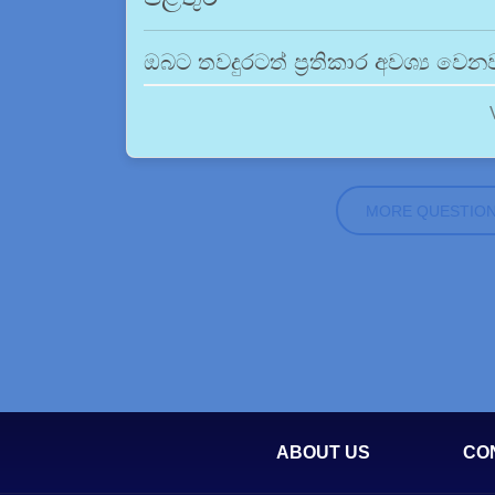
ඔබට තවදුරටත් ප්‍රතිකාර අවශ්‍ය වෙ
MORE QUESTIO
ABOUT US
CO