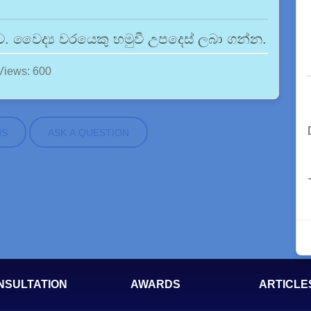
නව. වෛද්‍ය වරයෙකු හමුවී උපදෙස් ලබා ගන්න.
Views: 600
NS
ASK A QUESTION
NSULTATION
AWARDS
ARTICLE