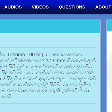
AUDIOS
VIDEOS
QUESTIONS
ABOUT
ම නිසා Deinum 100 mg ඔෟෂධය වෛද්‍ය
්කෑන් පරීක්ෂණ යෙන් 17.5 mm ඩිම්බයක් ඇති
රුන් සිටි මුත් එය අසාර්ථක විය.ඉන් පසුව සිට
් සිදු වෙි.ඔෟෂධ ගැනීමට පෙර මසකට වරක්
බ්සා 2 සිදු විය තවමත් දරුවන් නැත. වෛද්‍යතුමනි
ෙන් කාරැනිකව ඉල්ලි සිටිමි. මා හට ප්‍රතිකාර
ලැබ එම ස්ථානයෙ නැත. හැකි ඉක්මනින් මා
 වෙමි.