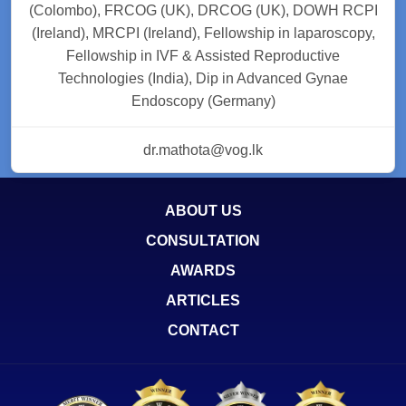
(Colombo), FRCOG (UK), DRCOG (UK), DOWH RCPI
(Ireland), MRCPI (Ireland), Fellowship in laparoscopy,
Fellowship in IVF & Assisted Reproductive
Technologies (India), Dip in Advanced Gynae
Endoscopy (Germany)
dr.mathota@vog.lk
ABOUT US
CONSULTATION
AWARDS
ARTICLES
CONTACT