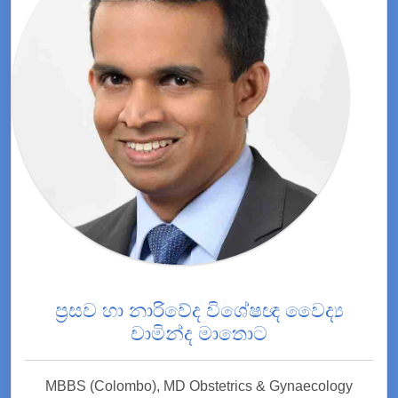
ප්‍රසව හා නාරිවේද විශේෂඥ වෛද්‍ය
චාමින්ද මාතොට
MBBS (Colombo), MD Obstetrics & Gynaecology