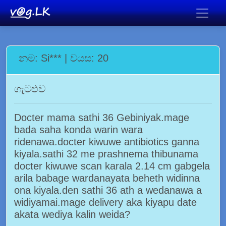
නම: Si*** | වයස: 20
ගැටළුව
Docter mama sathi 36 Gebiniyak.mage
bada saha konda warin wara
ridenawa.docter kiwuwe antibiotics ganna
kiyala.sathi 32 me prashnema thibunama
docter kiwuwe scan karala 2.14 cm gabgela
arila babage wardanayata beheth widinna
ona kiyala.den sathi 36 ath a wedanawa a
widiyamai.mage delivery aka kiyapu date
akata wediya kalin weida?