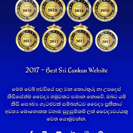
2017 - Best Sri Lankan Website
මෙම වෙබ් අඩවියේ පල වන තොරතුරු හා උපදෙස්
කිසිසේත්ම වෛද්‍ය හමුවකට සමාන නොවේ. ඔබට යම්
කිසි සෞඛ්‍ය ගැටළුවක් සම්බන්ධව වෛද්‍ය ප්‍රතිකාර
අවශ්‍ය මොහොතක වහාම සුදුසුම්කම් ලත් වෛද්‍යවරයකු
වෙත යොමුවන්න.