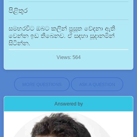
පිළිතුර
සමහරවිට ඔබට කලින් ප්‍රසූත වේදනා ඇති
වෙන්න ඉඩ තිබෙනව. ඒ සඳහා සූදානමින්
සිටින්න.
Views: 564
MORE QUESTIONS
ASK A QUESTION
Answered by