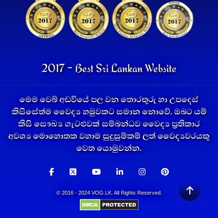
2017 - Best Sri Lankan Website
මෙම වෙබ් අඩවියේ පල වන තොරතුරු හා උපදෙස්
කිසිසේත්ම වෛද්‍ය හමුවකට සමාන නොවේ. ඔබට යම්
කිසි සෞඛ්‍ය ගැටළුවක් සම්බන්ධව වෛද්‍ය ප්‍රතිකාර
අවශ්‍ය මොහොතක වහාම සුදුසුම්කම් ලත් වෛද්‍යවරයකු
වෙත යොමුවන්න.
© 2016 - 2024 VOG.LK. All Rights Reserved.