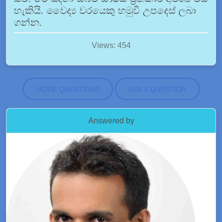
හැකියි. වෛද්‍ය වරයෙකු හමුවී උපදෙස් ලබා
ගන්න.
Views: 454
MORE QUESTIONS
ASK A QUESTION
Answered by