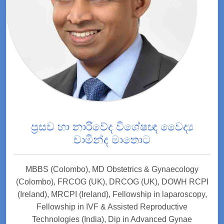
ප්‍රසව හා නාරිවේද විශේෂඥ වෛද්‍ය
චාමින්ද මාතොට
MBBS (Colombo), MD Obstetrics & Gynaecology
(Colombo), FRCOG (UK), DRCOG (UK), DOWH RCPI
(Ireland), MRCPI (Ireland), Fellowship in laparoscopy,
Fellowship in IVF & Assisted Reproductive
Technologies (India), Dip in Advanced Gynae