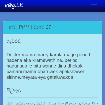
නම: Pr*** | වයස: 27
ගැටළුව
Docter mama marry karala.mage period
hadena eka kramawath na..period
hadunada le pita wanne dina dhekak
pamani.mama dharuwek apekshawen
sitinne.meyata eya gataluwakda
පිළිතුර
ඔව්. මේ සඳහා ඔබට ඖෂධ ප්‍රතිකාර අවශ්‍ය විය