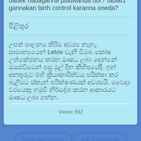
babek hadaganna puluwanda dor? tablat1
gannakan birth control karanna oneda?
පිළිතුර
උපත් පාලනය කිරීම අවශ්‍ය නැහැ.
සාමාන්‍යයෙන් Letov වැනි ඩිමබ කෝෂ
උත්කේජනය කරන ඖෂධ ලබා දෙන්නේ
ඔසප්වීමෙන් පසු මුල් දින කිහිපයේදී. ඉන්
අනතුරුව එහි ක්‍රියාකාරිත්වය පරීක්ෂා කර
බැලීමට ස්කෑන් පරීක්ෂණයක් අවශ්‍යයි. වෛද්‍ය
වරයෙකු හමුවී නිර්දේශ කරන ආකාරයට
ඖෂධ ලබා ගන්න.
Views: 692
MORE QUESTIONS
ASK A QUESTION