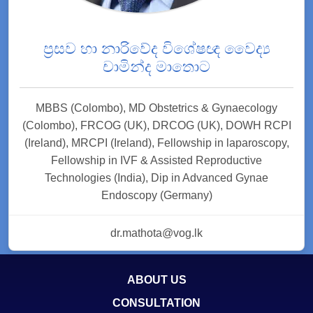
ප්‍රසව හා නාරිවේද විශේෂඥ වෛද්‍ය
චාමින්ද මාතොට
MBBS (Colombo), MD Obstetrics & Gynaecology
(Colombo), FRCOG (UK), DRCOG (UK), DOWH RCPI
(Ireland), MRCPI (Ireland), Fellowship in laparoscopy,
Fellowship in IVF & Assisted Reproductive
Technologies (India), Dip in Advanced Gynae
Endoscopy (Germany)
dr.mathota@vog.lk
ABOUT US
CONSULTATION