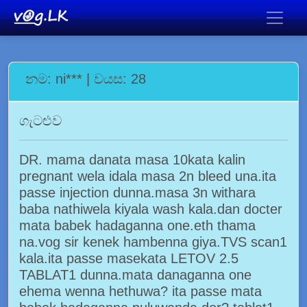
නම: ni*** | වයස: 28
ගැටළුව
DR. mama danata masa 10kata kalin
pregnant wela idala masa 2n bleed una.ita
passe injection dunna.masa 3n withara
baba nathiwela kiyala wash kala.dan docter
mata babek hadaganna one.eth thama
na.vog sir kenek hambenna giya.TVS scan1
kala.ita passe masekata LETOV 2.5
TABLAT1 dunna.mata danaganna one
ehema wenna hethuwa? ita passe mata