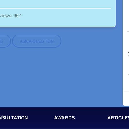
Views: 467
NS
ASK A QUESTION
NSULTATION
AWARDS
ARTICLE