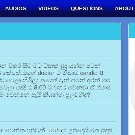
AUDIOS
VIDEOS
QUESTIONS
ABOUT
න් විතර සිට මට ටිකක් සුද යන්න පටන්
් ගත්තේ.මගේ doctor ට කීවාම candid B
 අඩු වෙලා තිබිලා අයෙත් දැන් පටන් අරන්.මම
වෙලා යද්දී රෑ 8.00 ට විතර වෙනවා.ඒ ගියාම
ම වෙන්නේ ඇයි කියන්න පුලුවනිද?
ු වෙන්න පුළුවන්. වෛද්‍ය උපදෙස් මත සුදුසු