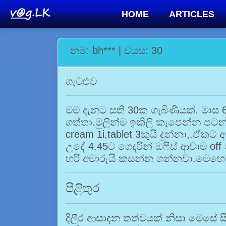
HOME
ARTICLES
නම: bh*** | වයස: 30
ගැටළුව
මම දැනට සති 30ක ගැබිණියක්. මාස 6
ගත්තා.මුලින්ම ඉකිලි කැපෙන්න පටන
cream 1i,tablet 3කුයි දුන්නා,.ඒකට
උදේ 4.45ට ගෙදරින් ඔෆිස් ආවාම off 
හරි අමාරුයි කසන්න ගන්නවා.මෙහෙ
පිළිතුර
දිලීර ආසාදන තත්වයක් නිසා මෙසේ සිද