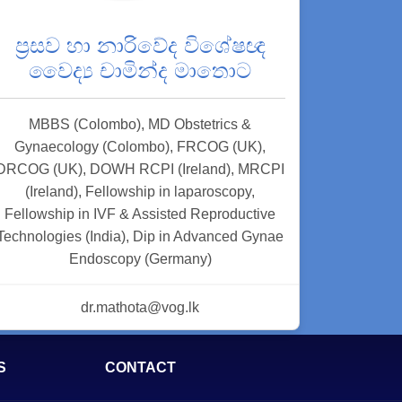
ප්‍රසව හා නාරිවේද විශේෂඥ
වෛද්‍ය චාමින්ද මාතොට
MBBS (Colombo), MD Obstetrics &
Gynaecology (Colombo), FRCOG (UK),
DRCOG (UK), DOWH RCPI (Ireland), MRCPI
(Ireland), Fellowship in laparoscopy,
Fellowship in IVF & Assisted Reproductive
Technologies (India), Dip in Advanced Gynae
Endoscopy (Germany)
dr.mathota@vog.lk
S
CONTACT