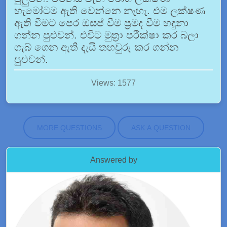
හැමෝටම ඇති වෙන්නෙ නැහැ. එම ලක්ෂණ
ඇති වීමට පෙර ඔසප් වීම ප්‍රමද වීම හඳුනා
ගන්න පුළුවන්. එවිට මුත්‍රා පරීක්ෂා කර බලා
ගැබ් ගෙන ඇති දැයි තහවුරු කර ගන්න
පුළුවන්.
Views: 1577
MORE QUESTIONS
ASK A QUESTION
Answered by