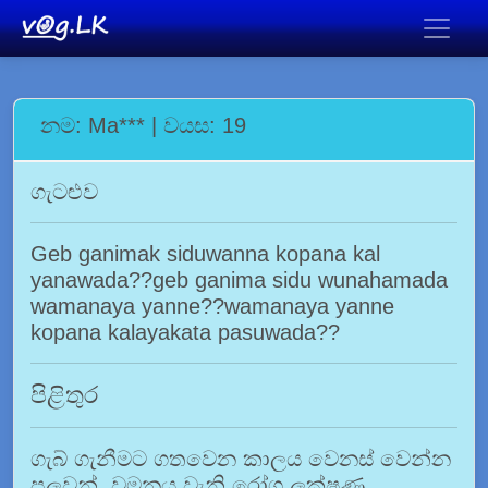
නම: Ma*** | වයස: 19
ගැටළුව
Geb ganimak siduwanna kopana kal
yanawada??geb ganima sidu wunahamada
wamanaya yanne??wamanaya yanne
kopana kalayakata pasuwada??
පිළිතුර
ගැබ් ගැනීමට ගතවෙන කාලය වෙනස් වෙන්න
පුලුවන්. වමනය වැනි රෝග ලක්ෂණ