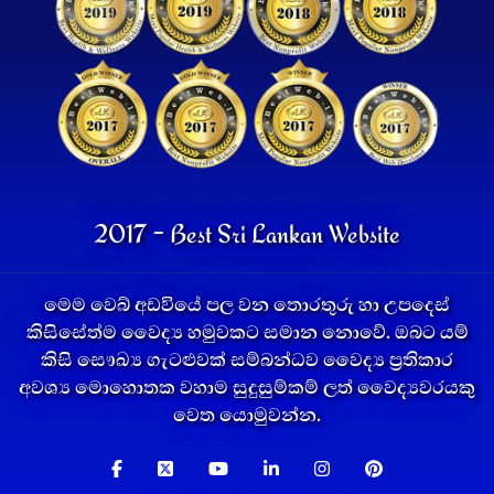
2017 - Best Sri Lankan Website
මෙම වෙබ් අඩවියේ පල වන තොරතුරු හා උපදෙස්
කිසිසේත්ම වෛද්‍ය හමුවකට සමාන නොවේ. ඔබට යම්
කිසි සෞඛ්‍ය ගැටළුවක් සම්බන්ධව වෛද්‍ය ප්‍රතිකාර
අවශ්‍ය මොහොතක වහාම සුදුසුම්කම් ලත් වෛද්‍යවරයකු
වෙත යොමුවන්න.