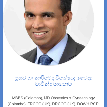
ප්‍රසව හා නාරිවේද විශේෂඥ වෛද්‍ය
චාමින්ද මාතොට
MBBS (Colombo), MD Obstetrics & Gynaecology
(Colombo), FRCOG (UK), DRCOG (UK), DOWH RCPI