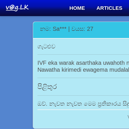
HOME
ARTICLES
නම: Sa*** | වයස: 27
ගැටළුව
IVF eka warak asarthaka uwahoth 
Nawatha kirimedi ewagema mudala
පිළිතුර
ඔව්. නැවත නැවත මෙම ප්‍රතිකාරය සි