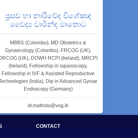
ප්‍රසව හා නාරිවේද විශේෂඥ
වෛද්‍ය චාමින්ද මාතොට
MBBS (Colombo), MD Obstetrics &
Gynaecology (Colombo), FRCOG (UK),
DRCOG (UK), DOWH RCPI (Ireland), MRCPI
(Ireland), Fellowship in laparoscopy,
Fellowship in IVF & Assisted Reproductive
Technologies (India), Dip in Advanced Gynae
Endoscopy (Germany)
dr.mathota@vog.lk
S
CONTACT