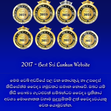
2017 - Best Sri Lankan Website
මෙම වෙබ් අඩවියේ පල වන තොරතුරු හා උපදෙස්
කිසිසේත්ම වෛද්‍ය හමුවකට සමාන නොවේ. ඔබට යම්
කිසි සෞඛ්‍ය ගැටළුවක් සම්බන්ධව වෛද්‍ය ප්‍රතිකාර
අවශ්‍ය මොහොතක වහාම සුදුසුම්කම් ලත් වෛද්‍යවරයකු
වෙත යොමුවන්න.