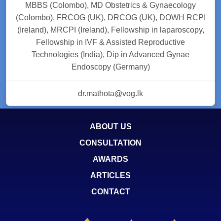
MBBS (Colombo), MD Obstetrics & Gynaecology
(Colombo), FRCOG (UK), DRCOG (UK), DOWH RCPI
(Ireland), MRCPI (Ireland), Fellowship in laparoscopy,
Fellowship in IVF & Assisted Reproductive
Technologies (India), Dip in Advanced Gynae
Endoscopy (Germany)
dr.mathota@vog.lk
ABOUT US
CONSULTATION
AWARDS
ARTICLES
CONTACT