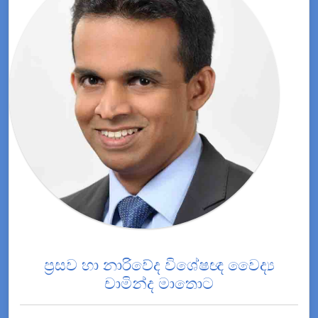
ප්‍රසව හා නාරිවේද විශේෂඥ වෛද්‍ය
චාමින්ද මාතොට