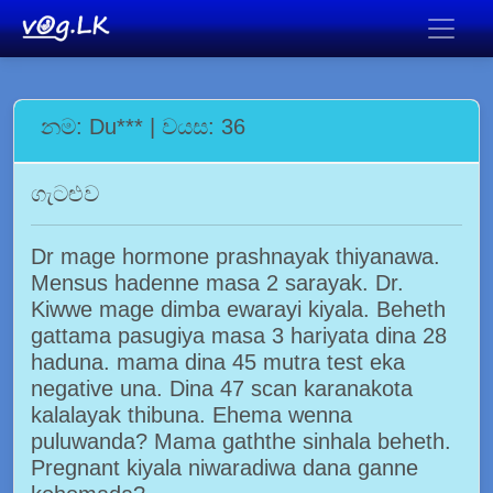
නම: Du*** | වයස: 36
ගැටළුව
Dr mage hormone prashnayak thiyanawa.
Mensus hadenne masa 2 sarayak. Dr.
Kiwwe mage dimba ewarayi kiyala. Beheth
gattama pasugiya masa 3 hariyata dina 28
haduna. mama dina 45 mutra test eka
negative una. Dina 47 scan karanakota
kalalayak thibuna. Ehema wenna
puluwanda? Mama gaththe sinhala beheth.
Pregnant kiyala niwaradiwa dana ganne