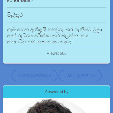
kohomada?
පිළිතුර
ගැබ් ගෙන ඇතිදැයි තහවුරු කර ගැනීමට මුත්‍රා
හෝ රුධිරය පරීක්ෂා කර බලන්න. එය
නෙගටිව් නම් ගැබ් ගෙන නැහැ.
Views: 606
MORE QUESTIONS
ASK A QUESTION
Answered by